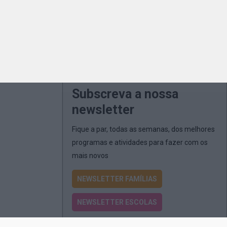
Subscreva a nossa
newsletter
Fique a par, todas as semanas, dos melhores
programas e atividades para fazer com os
mais novos
NEWSLETTER FAMÍLIAS
NEWSLETTER ESCOLAS