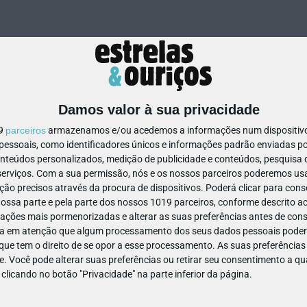
Damos valor à sua privacidade
19
parceiros
armazenamos e/ou acedemos a informações num dispositivo,
ssoais, como identificadores únicos e informações padrão enviadas po
1098031423910219
onteúdos personalizados, medição de publicidade e conteúdos, pesquisa 
erviços.
Com a sua permissão, nós e os nossos parceiros poderemos usar
ão precisos através da procura de dispositivos. Poderá clicar para conse
ssa parte e pela parte dos nossos 1019 parceiros, conforme descrito ac
ações mais pormenorizadas e alterar as suas preferências antes de cons
a em atenção que algum processamento dos seus dados pessoais poderá
ue tem o direito de se opor a esse processamento. As suas preferências
e. Você pode alterar suas preferências ou retirar seu consentimento a 
e clicando no botão "Privacidade" na parte inferior da página.