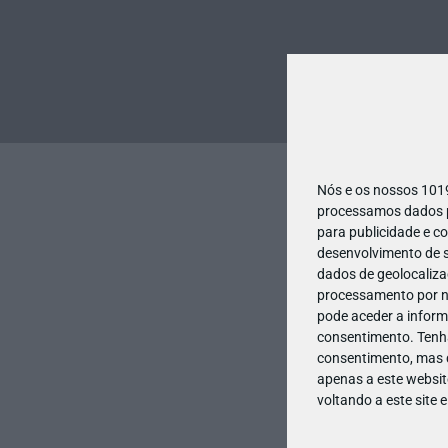
Nós e os nossos 10
processamos dados pe
para publicidade e c
desenvolvimento de s
dados de geolocalizaç
processamento por no
pode aceder a inform
consentimento.
Tenh
consentimento, mas q
apenas a este websit
voltando a este site 