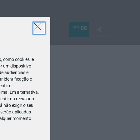
JAN
08
 como cookies, e
r um dispositivo
de audiências e
 identificação e
ntir o
ima. Em alternativa,
entir ou recusar o
 não exigir o seu
 serão aplicadas
qualquer momento