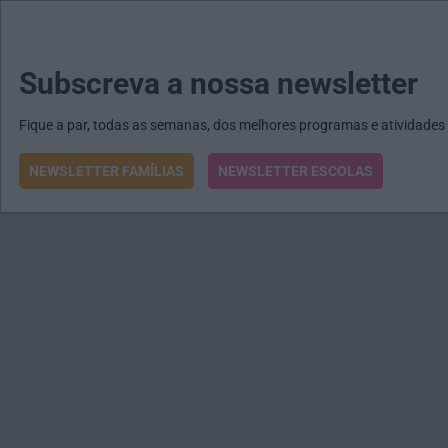
MENU
MAIL
JORNAIS
Revista E&O
Passe
arrow_drop_down
Subscreva a nossa newsletter
Fique a par, todas as semanas, dos melhores programas e atividades
NEWSLETTER FAMÍLIAS
NEWSLETTER ESCOLAS