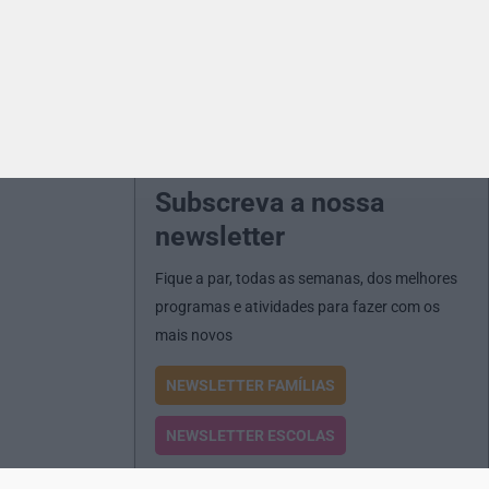
Subscreva a nossa
newsletter
Fique a par, todas as semanas, dos melhores
programas e atividades para fazer com os
mais novos
NEWSLETTER FAMÍLIAS
NEWSLETTER ESCOLAS