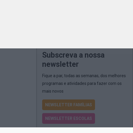
Subscreva a nossa
newsletter
Fique a par, todas as semanas, dos melhores
programas e atividades para fazer com os
mais novos
NEWSLETTER FAMÍLIAS
NEWSLETTER ESCOLAS