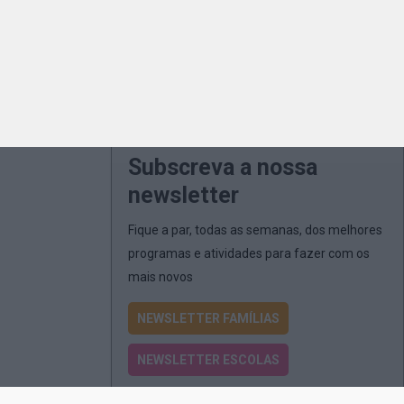
Subscreva a nossa
newsletter
Fique a par, todas as semanas, dos melhores
programas e atividades para fazer com os
mais novos
NEWSLETTER FAMÍLIAS
NEWSLETTER ESCOLAS