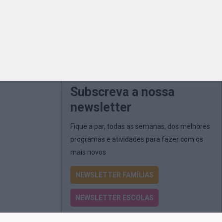
Subscreva a nossa
newsletter
Fique a par, todas as semanas, dos melhores
programas e atividades para fazer com os
mais novos
NEWSLETTER FAMÍLIAS
NEWSLETTER ESCOLAS