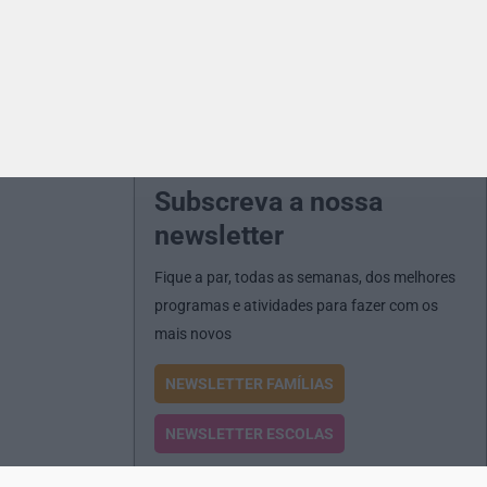
Subscreva a nossa
newsletter
Fique a par, todas as semanas, dos melhores
programas e atividades para fazer com os
mais novos
NEWSLETTER FAMÍLIAS
NEWSLETTER ESCOLAS