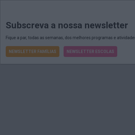
MENU
MAIL
JORNAIS
Revista E&O
Passe
arrow_drop_down
Subscreva a nossa newsletter
Fique a par, todas as semanas, dos melhores programas e atividad
NEWSLETTER FAMÍLIAS
NEWSLETTER ESCOLAS