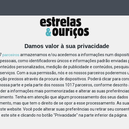
Damos valor à sua privacidade
17
parceiros
armazenamos e/ou acedemos a informações num dispositiv
essoais, como identificadores únicos e informações padrão enviadas p
1092421311300354
onteúdos personalizados, medição de publicidade e conteúdos, pesquis
serviços.
Com a sua permissão, nós e os nossos parceiros poderemos us
ção precisos através da procura de dispositivos. Poderá clicar para cons
ossa parte e pela parte dos nossos 1017 parceiros, conforme descrito
eder a informações mais pormenorizadas e alterar as suas preferências
timento.
Tenha em atenção que algum processamento dos seus dados 
imento, mas que tem o direito de se opor a esse processamento. As sua
ste website. Você pode alterar suas preferências ou retirar seu conse
ste site e clicando no botão "Privacidade" na parte inferior da página.