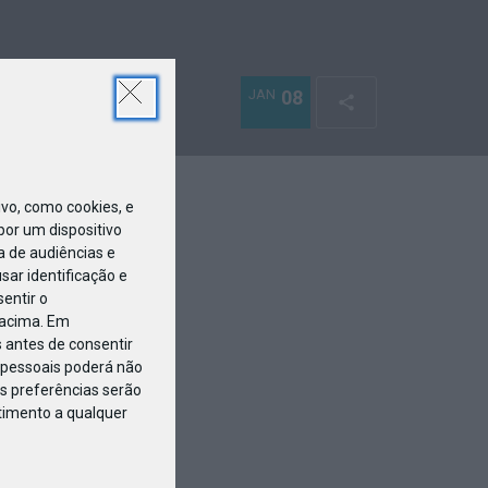
JAN
08
o, como cookies, e
or um dispositivo
a de audiências e
ar identificação e
entir o
 acima. Em
 antes de consentir
pessoais poderá não
s preferências serão
ntimento a qualquer