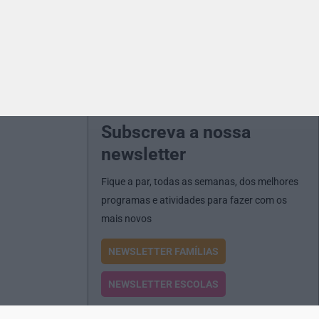
Subscreva a nossa
newsletter
Fique a par, todas as semanas, dos melhores
programas e atividades para fazer com os
mais novos
NEWSLETTER FAMÍLIAS
NEWSLETTER ESCOLAS