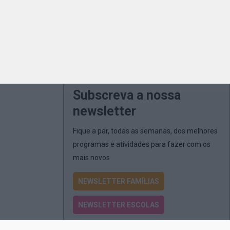
Subscreva a nossa
newsletter
Fique a par, todas as semanas, dos melhores
programas e atividades para fazer com os
mais novos
NEWSLETTER FAMÍLIAS
NEWSLETTER ESCOLAS