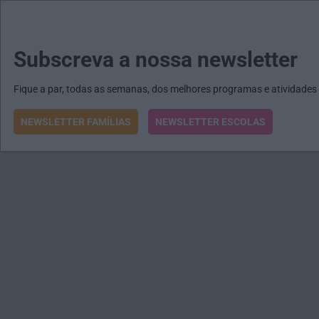
MENU
MAIL
JORNAIS
Revista E&O
Passe
arrow_drop_down
Subscreva a nossa newsletter
Fique a par, todas as semanas, dos melhores programas e atividades
NEWSLETTER FAMÍLIAS
NEWSLETTER ESCOLAS