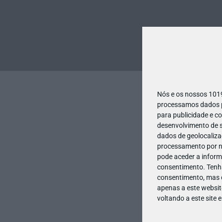
Nós e os nossos 10
processamos dados pe
para publicidade e c
desenvolvimento de s
dados de geolocalizaç
processamento por no
pode aceder a inform
consentimento.
Tenh
consentimento, mas q
apenas a este websit
voltando a este site 