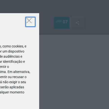
JAN
07
 como cookies, e
r um dispositivo
de audiências e
 identificação e
ntir o
ima. Em alternativa,
entir ou recusar o
 não exigir o seu
 serão aplicadas
qualquer momento