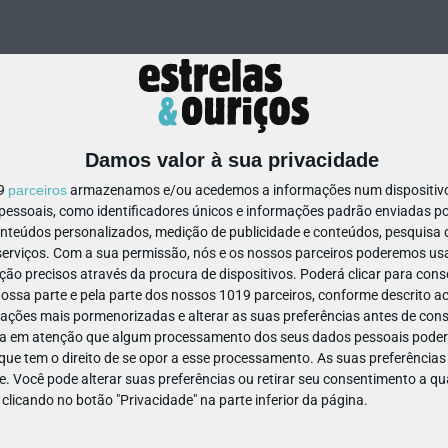
Damos valor à sua privacidade
19
parceiros
armazenamos e/ou acedemos a informações num dispositivo,
ssoais, como identificadores únicos e informações padrão enviadas po
1068571602176833
onteúdos personalizados, medição de publicidade e conteúdos, pesquisa 
erviços.
Com a sua permissão, nós e os nossos parceiros poderemos usar
ão precisos através da procura de dispositivos. Poderá clicar para conse
ssa parte e pela parte dos nossos 1019 parceiros, conforme descrito ac
ações mais pormenorizadas e alterar as suas preferências antes de cons
a em atenção que algum processamento dos seus dados pessoais poderá
ue tem o direito de se opor a esse processamento. As suas preferências
e. Você pode alterar suas preferências ou retirar seu consentimento a 
e clicando no botão "Privacidade" na parte inferior da página.