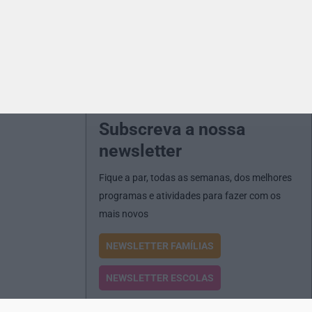
Subscreva a nossa
newsletter
Fique a par, todas as semanas, dos melhores
programas e atividades para fazer com os
mais novos
NEWSLETTER FAMÍLIAS
NEWSLETTER ESCOLAS