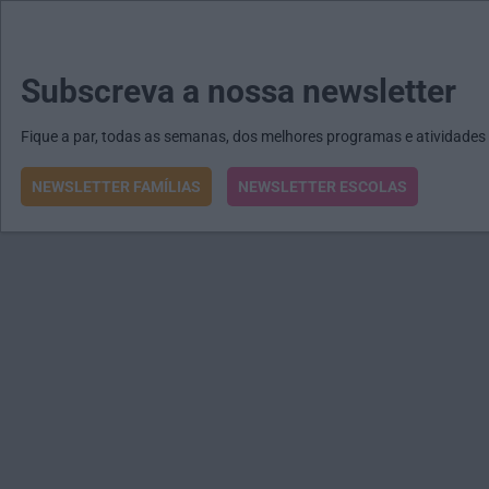
MENU
MAIL
JORNAIS
Revista E&O
Passe
arrow_drop_down
Subscreva a nossa newsletter
Fique a par, todas as semanas, dos melhores programas e atividades
NEWSLETTER FAMÍLIAS
NEWSLETTER ESCOLAS