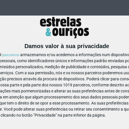
Damos valor à sua privacidade
19
parceiros
armazenamos e/ou acedemos a informações num dispositivo,
ssoais, como identificadores únicos e informações padrão enviadas po
1065531113621556
onteúdos personalizados, medição de publicidade e conteúdos, pesquisa 
erviços.
Com a sua permissão, nós e os nossos parceiros poderemos usar
ão precisos através da procura de dispositivos. Poderá clicar para conse
ssa parte e pela parte dos nossos 1019 parceiros, conforme descrito ac
ações mais pormenorizadas e alterar as suas preferências antes de cons
a em atenção que algum processamento dos seus dados pessoais poderá
ue tem o direito de se opor a esse processamento. As suas preferências
e. Você pode alterar suas preferências ou retirar seu consentimento a 
e clicando no botão "Privacidade" na parte inferior da página.