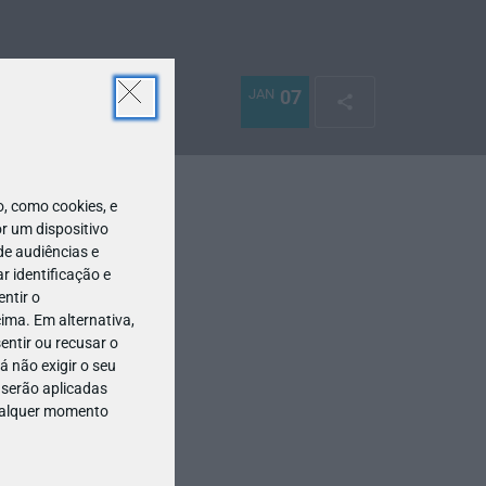
JAN
07
 como cookies, e
r um dispositivo
de audiências e
 identificação e
ntir o
ima. Em alternativa,
entir ou recusar o
 não exigir o seu
 serão aplicadas
qualquer momento