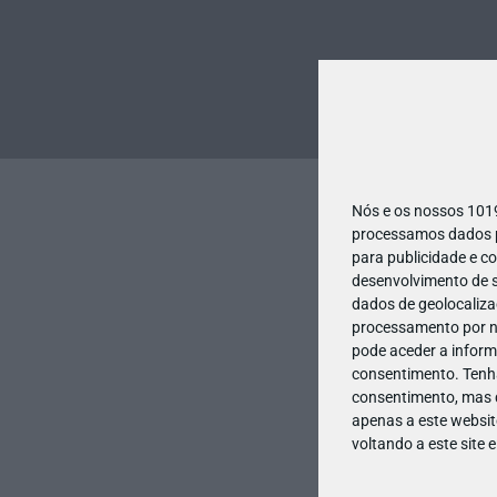
Nós e os nossos 10
processamos dados pe
para publicidade e c
desenvolvimento de s
dados de geolocalizaç
processamento por no
pode aceder a inform
consentimento.
Tenh
consentimento, mas q
apenas a este websit
voltando a este site 