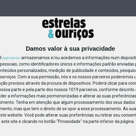
Damos valor à sua privacidade
19
parceiros
armazenamos e/ou acedemos a informações num dispositiv
essoais, como identificadores únicos e informações padrão enviadas p
1065291428871268
onteúdos personalizados, medição de publicidade e conteúdos, pesquis
serviços.
Com a sua permissão, nós e os nossos parceiros poderemos us
ção precisos através da procura de dispositivos. Poderá clicar para cons
ossa parte e pela parte dos nossos 1019 parceiros, conforme descrito
eder a informações mais pormenorizadas e alterar as suas preferências
timento.
Tenha em atenção que algum processamento dos seus dados 
imento, mas que tem o direito de se opor a esse processamento. As sua
ste website. Você pode alterar suas preferências ou retirar seu conse
ste site e clicando no botão "Privacidade" na parte inferior da página.