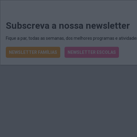
MENU
MAIL
JORNAIS
Revista E&O
Passe
arrow_drop_down
Subscreva a nossa newsletter
Fique a par, todas as semanas, dos melhores programas e atividad
NEWSLETTER FAMÍLIAS
NEWSLETTER ESCOLAS