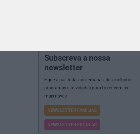
Subscreva a nossa
newsletter
Fique a par, todas as semanas, dos melhores
programas e atividades para fazer com os
mais novos
NEWSLETTER FAMÍLIAS
NEWSLETTER ESCOLAS