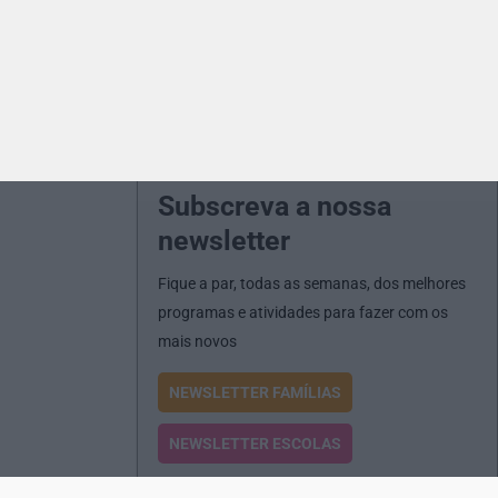
Subscreva a nossa
newsletter
Fique a par, todas as semanas, dos melhores
programas e atividades para fazer com os
mais novos
NEWSLETTER FAMÍLIAS
NEWSLETTER ESCOLAS