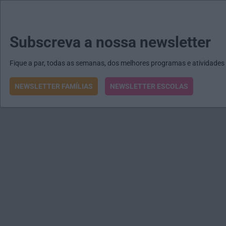
MENU
MAIL
JORNAIS
Revista E&O
Passe
arrow_drop_down
Subscreva a nossa newsletter
Fique a par, todas as semanas, dos melhores programas e atividades
NEWSLETTER FAMÍLIAS
NEWSLETTER ESCOLAS