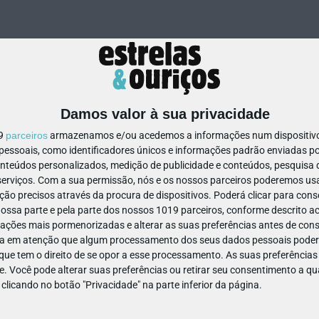
Damos valor à sua privacidade
19
parceiros
armazenamos e/ou acedemos a informações num dispositivo,
ssoais, como identificadores únicos e informações padrão enviadas po
1056611462893700
onteúdos personalizados, medição de publicidade e conteúdos, pesquisa 
erviços.
Com a sua permissão, nós e os nossos parceiros poderemos usar
ão precisos através da procura de dispositivos. Poderá clicar para conse
ssa parte e pela parte dos nossos 1019 parceiros, conforme descrito ac
ações mais pormenorizadas e alterar as suas preferências antes de cons
a em atenção que algum processamento dos seus dados pessoais poderá
ue tem o direito de se opor a esse processamento. As suas preferências
e. Você pode alterar suas preferências ou retirar seu consentimento a 
e clicando no botão "Privacidade" na parte inferior da página.