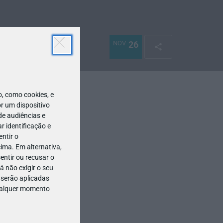
NOV
26
 como cookies, e
r um dispositivo
de audiências e
 identificação e
ntir o
ima. Em alternativa,
entir ou recusar o
 não exigir o seu
 serão aplicadas
qualquer momento