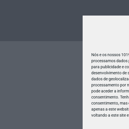
Nós e os nossos 10
processamos dados pe
para publicidade e c
desenvolvimento de s
dados de geolocalizaç
processamento por no
pode aceder a inform
consentimento.
Tenh
consentimento, mas q
apenas a este websit
voltando a este site 