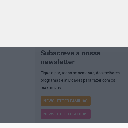
Subscreva a nossa
newsletter
Fique a par, todas as semanas, dos melhores
programas e atividades para fazer com os
mais novos
NEWSLETTER FAMÍLIAS
NEWSLETTER ESCOLAS