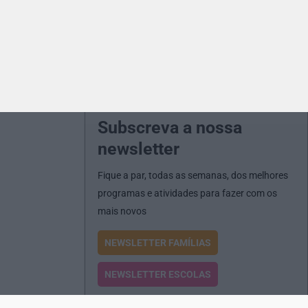
Subscreva a nossa
newsletter
Fique a par, todas as semanas, dos melhores
programas e atividades para fazer com os
mais novos
NEWSLETTER FAMÍLIAS
NEWSLETTER ESCOLAS