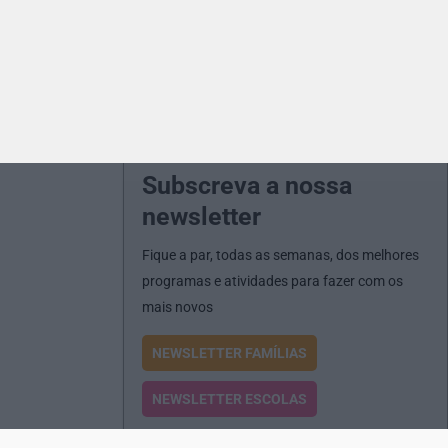
Subscreva a nossa
newsletter
Fique a par, todas as semanas, dos melhores
programas e atividades para fazer com os
mais novos
NEWSLETTER FAMÍLIAS
NEWSLETTER ESCOLAS