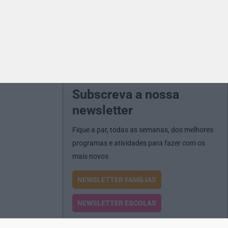
Subscreva a nossa
newsletter
Fique a par, todas as semanas, dos melhores
programas e atividades para fazer com os
mais novos
NEWSLETTER FAMÍLIAS
NEWSLETTER ESCOLAS