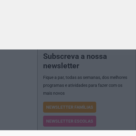
Subscreva a nossa
newsletter
Fique a par, todas as semanas, dos melhores
programas e atividades para fazer com os
mais novos
NEWSLETTER FAMÍLIAS
NEWSLETTER ESCOLAS