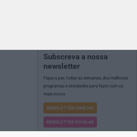
Subscreva a nossa
newsletter
Fique a par, todas as semanas, dos melhores
programas e atividades para fazer com os
mais novos
NEWSLETTER FAMÍLIAS
NEWSLETTER ESCOLAS