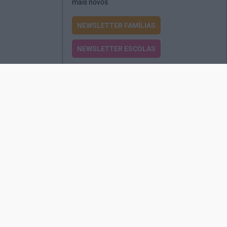
mais novos
NEWSLETTER FAMÍLIAS
NEWSLETTER ESCOLAS
Passatempos
Produtos e Serviços
Assinatura