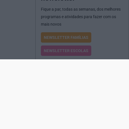
Fique a par, todas as semanas, dos melhores
programas e atividades para fazer com os
mais novos
NEWSLETTER FAMÍLIAS
NEWSLETTER ESCOLAS
Passatempos
Produtos e Serviços