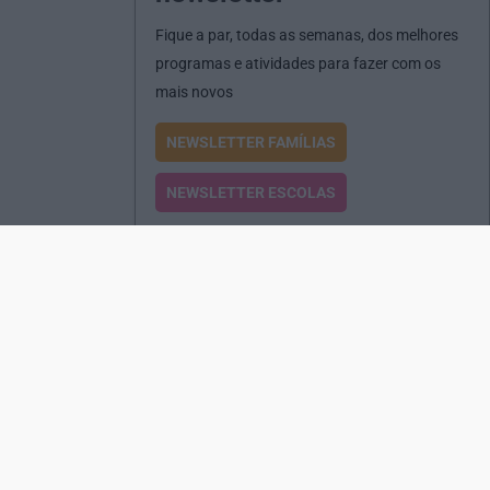
Fique a par, todas as semanas, dos melhores
programas e atividades para fazer com os
mais novos
NEWSLETTER FAMÍLIAS
NEWSLETTER ESCOLAS
Passatempos
Produtos e Serviços