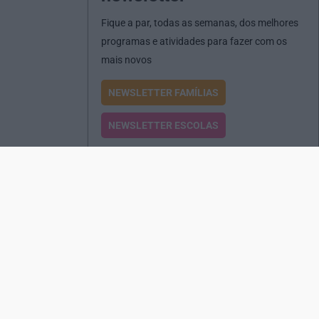
Fique a par, todas as semanas, dos melhores
programas e atividades para fazer com os
mais novos
NEWSLETTER FAMÍLIAS
NEWSLETTER ESCOLAS
Passatempos
Produtos e Serviços