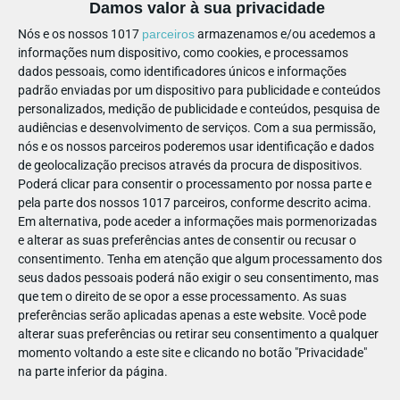
Damos valor à sua privacidade
Nós e os nossos 1017
parceiros
armazenamos e/ou acedemos a
RESTAURAÇÃO
ACESSIBILIDADE
MULTIBANCO
informações num dispositivo, como cookies, e processamos
dados pessoais, como identificadores únicos e informações
padrão enviadas por um dispositivo para publicidade e conteúdos
personalizados, medição de publicidade e conteúdos, pesquisa de
audiências e desenvolvimento de serviços.
Com a sua permissão,
nós e os nossos parceiros poderemos usar identificação e dados
PARTILHAR ESTE ARTIGO
de geolocalização precisos através da procura de dispositivos.
Poderá clicar para consentir o processamento por nossa parte e
pela parte dos nossos 1017 parceiros, conforme descrito acima.
Também lhe pode interessar
Em alternativa, pode aceder a informações mais pormenorizadas
e alterar as suas preferências antes de consentir ou recusar o
consentimento.
Tenha em atenção que algum processamento dos
seus dados pessoais poderá não exigir o seu consentimento, mas
que tem o direito de se opor a esse processamento. As suas
preferências serão aplicadas apenas a este website. Você pode
alterar suas preferências ou retirar seu consentimento a qualquer
momento voltando a este site e clicando no botão "Privacidade"
na parte inferior da página.