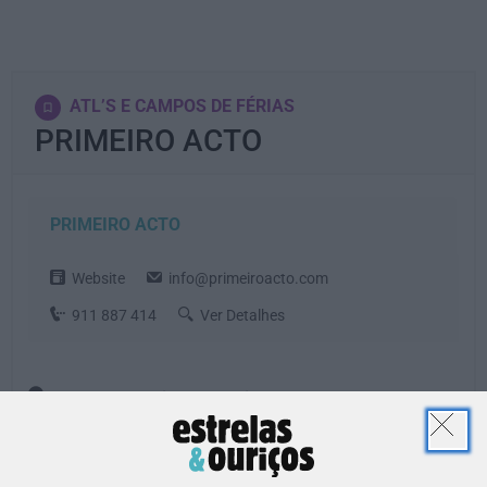
ATL’S E CAMPOS DE FÉRIAS
PRIMEIRO ACTO
PRIMEIRO ACTO
Website
info@primeiroacto.com
911 887 414
Ver Detalhes
Rua Egas Moniz, 39A, Bairro dos Actores
, 1900-266
- Lisboa