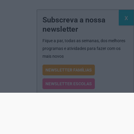
Subscreva a nossa
newsletter
Fique a par, todas as semanas, dos melhores
programas e atividades para fazer com os
mais novos
NEWSLETTER FAMÍLIAS
NEWSLETTER ESCOLAS