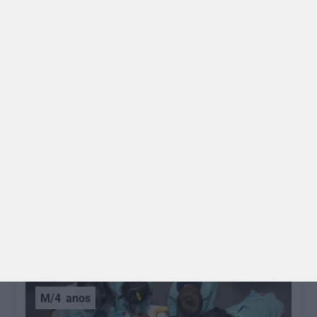
GRÁTIS
BRINCAR
Dia dos Avós: 10 coisas que os nossos avós nos
ensinaram e atividades para os celebrar
O Dia dos Avós está aí! Celebrada a 26 de julho, a
data homenageia todos os avós, relembrando a
importância…
M/4
anos