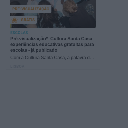
PRÉ-VISUALIZAÇÃO
GRÁTIS
ESCOLAS
Pré-visualização*: Cultura Santa Casa:
experiências educativas gratuitas para
escolas - já publicado
Com a Cultura Santa Casa, a palavra de
ordem é aprender de forma diversificada e
LISBOA
criativa, estimulando o…