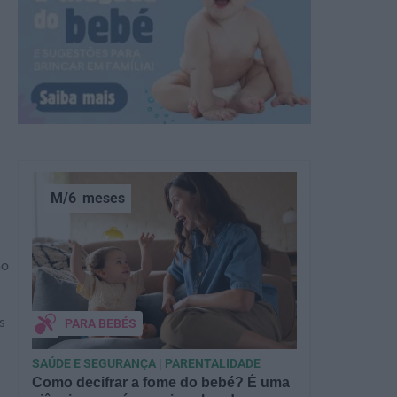
M/6
meses
ão
s
PARA BEBÉS
SAÚDE E SEGURANÇA | PARENTALIDADE
Como decifrar a fome do bebé? É uma