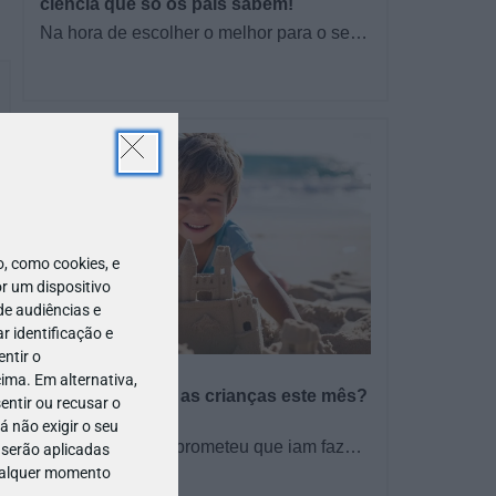
ciência que só os pais sabem!
Na hora de escolher o melhor para o seu
filho, cada instinto conta. E quando chega
a etapa da alimentação a…
 como cookies, e
r um dispositivo
de audiências e
 identificação e
ntir o
PROGRAMAS
ima. Em alternativa,
O que fazer com as crianças este mês?
entir ou recusar o
– Agosto 2026
 não exigir o seu
🍨 Se este verão prometeu que iam fazer
 serão aplicadas
mais do que praia e gelados... este artigo
qualquer momento
TODO O PAÍS
é para si. Há um eclipse do…