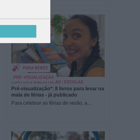
PARA BEBÉS
PRÉ-VISUALIZAÇÃO
CONTOS E BIBLIOTECAS | ESCOLAS
Pré-visualização*: 8 livros para levar na
mala de férias - já publicado
Para celebrar as férias de verão, a
Estrelas & Ouriços fez uma parceria com
a Sofia Vieira, da livraria…