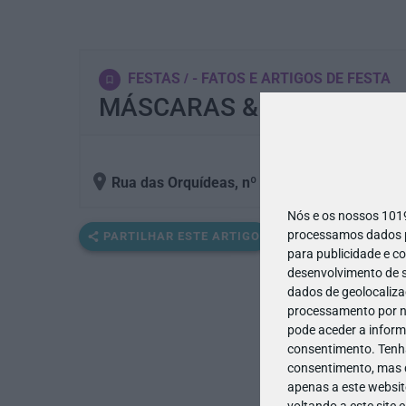
FESTAS
- FATOS E ARTIGOS DE FESTA
MÁSCARAS & FESTAS
Rua das Orquídeas, nº 91-A Lombos Sul, 27
Nós e os nossos 10
processamos dados pe
PARTILHAR ESTE ARTIGO
para publicidade e c
desenvolvimento de s
dados de geolocalizaç
processamento por no
pode aceder a inform
consentimento.
Tenh
consentimento, mas q
apenas a este websit
voltando a este site 