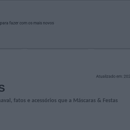
ar
Ver
Fazer
Poupar
Pais
Bebés
Escola
arrow_drop_down
arrow_drop_down
arrow_drop_down
arrow_drop_down
arrow_drop_down
 para fazer com os mais novos
Idade
Localização
Selecione
Selecionar uma o
Atualizado em: 20
S
aval, fatos e acessórios que a Máscaras & Festas