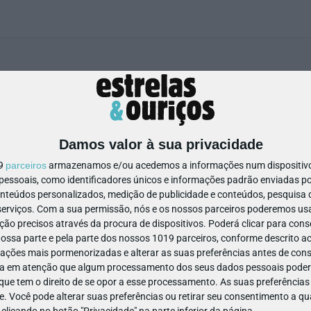
75-675 2775-675
Damos valor à sua privacidade
19
parceiros
armazenamos e/ou acedemos a informações num dispositivo,
ssoais, como identificadores únicos e informações padrão enviadas po
onteúdos personalizados, medição de publicidade e conteúdos, pesquisa 
erviços.
Com a sua permissão, nós e os nossos parceiros poderemos usar
ão precisos através da procura de dispositivos. Poderá clicar para conse
ssa parte e pela parte dos nossos 1019 parceiros, conforme descrito ac
ações mais pormenorizadas e alterar as suas preferências antes de cons
a em atenção que algum processamento dos seus dados pessoais poderá
ue tem o direito de se opor a esse processamento. As suas preferências
e. Você pode alterar suas preferências ou retirar seu consentimento a 
e clicando no botão "Privacidade" na parte inferior da página.