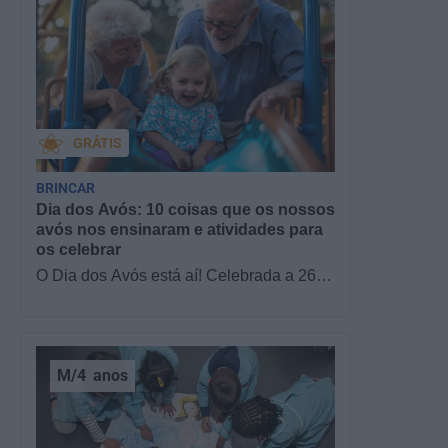
GRÁTIS
BRINCAR
Dia dos Avós: 10 coisas que os nossos
avós nos ensinaram e atividades para
os celebrar
O Dia dos Avós está aí! Celebrada a 26
de julho, a data homenageia todos os
avós, relembrando a importância…
M/4
anos