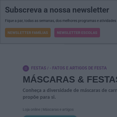
Subscreva a nossa newsletter
MENU
MAIL
JORNAIS
Revista E&O
Passe
arrow_drop_down
Fique a par, todas as semanas, dos melhores programas e atividades
NEWSLETTER FAMÍLIAS
NEWSLETTER ESCOLAS
O que procura?
FESTAS
- FATOS E ARTIGOS DE FESTA
MÁSCARAS & FESTA
Conheça a diversidade de máscaras de carn
propõe para si.
Loja online | Máscaras e artigos