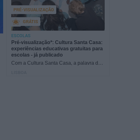
PRÉ-VISUALIZAÇÃO
GRÁTIS
ESCOLAS
Pré-visualização*: Cultura Santa Casa:
experiências educativas gratuitas para
escolas - já publicado
Com a Cultura Santa Casa, a palavra de
ordem é aprender de forma diversificada e
LISBOA
criativa, estimulando o…