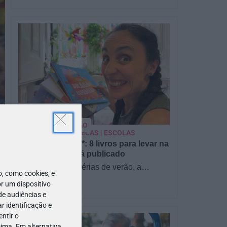
PARA BEBÉS
PRÉ-VISUALIZAÇÃO
CONTOS E BIBLIOTECAS | ESCOLAS
Pré-visualização*: 8 livros para levar na
mala de férias - já publicado
Para celebrar as férias de verão, a
 como cookies, e
Estrelas & Ouriços fez uma parceria com
r um dispositivo
a Sofia Vieira, da livraria…
de audiências e
 identificação e
ntir o
ima. Em alternativa,