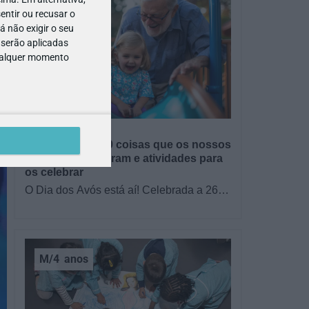
entir ou recusar o
 não exigir o seu
 serão aplicadas
qualquer momento
GRÁTIS
BRINCAR
Dia dos Avós: 10 coisas que os nossos
avós nos ensinaram e atividades para
os celebrar
O Dia dos Avós está aí! Celebrada a 26
de julho, a data homenageia todos os
avós, relembrando a importância…
M/4
anos