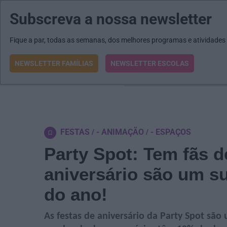
Subscreva a nossa newsletter
MENU
MAIL
JORNAIS
Revista E&O
Passe
arrow_drop_down
Fique a par, todas as semanas, dos melhores programas e atividades
NEWSLETTER FAMÍLIAS
NEWSLETTER ESCOLAS
O que procura?
FESTAS
- ANIMAÇÃO
- ESPAÇOS
Party Spot: Tem fãs d
aniversário são um s
do ano!
As festas de aniversário da Party Spot são