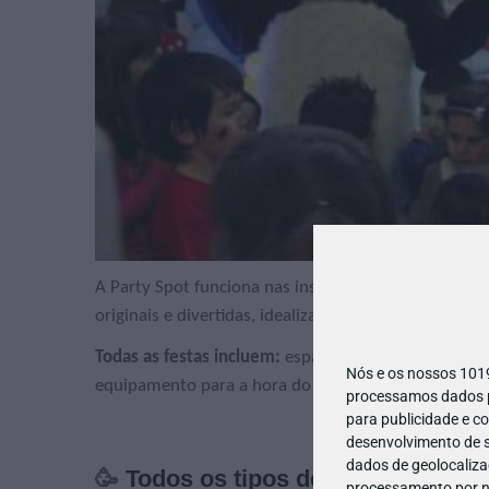
A Party Spot funciona nas instalações da Escola de 
originais e divertidas, idealizadas para cada faixa etá
Todas as festas incluem:
espaço privativo com cerc
Nós e os nossos 10
equipamento para a hora do lanche, decoração, e lo
processamos dados pe
para publicidade e c
desenvolvimento de s
dados de geolocalizaç
🥳
Todos os tipos de festas!
processamento por no