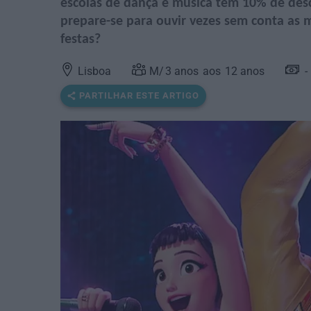
escolas de dança e música têm 10% de desc
prepare-se para ouvir vezes sem conta as 
festas?
Lisboa
3
anos
12
anos
PARTILHAR ESTE ARTIGO