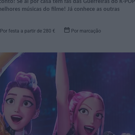
onto! Se aí por casa tem fãs das Guerreiras do K-PO
melhores músicas do filme! Já conhece as outras
Por festa a partir de 280 €
Por marcação