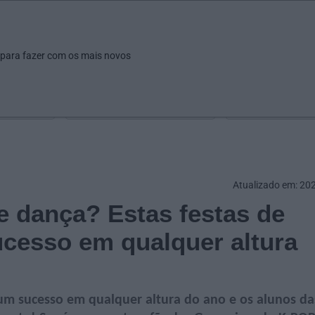
ar
Ver
Fazer
Poupar
Pais
Bebés
Escola
arrow_drop_down
arrow_drop_down
arrow_drop_down
arrow_drop_down
arrow_drop_down
 para fazer com os mais novos
Idade
Localização
Selecione
Selecionar uma o
Atualizado em: 20
e dança? Estas festas de
ucesso em qualquer altura
 um sucesso em qualquer altura do ano e os alunos da