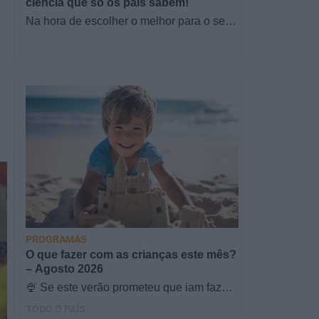
ciência que só os pais sabem!
Na hora de escolher o melhor para o seu
filho, cada instinto conta. E quando chega
a etapa da alimentação a…
PROGRAMAS
O que fazer com as crianças este mês?
– Agosto 2026
🍨 Se este verão prometeu que iam fazer
mais do que praia e gelados... este artigo
TODO O PAÍS
é para si. Há um eclipse do…