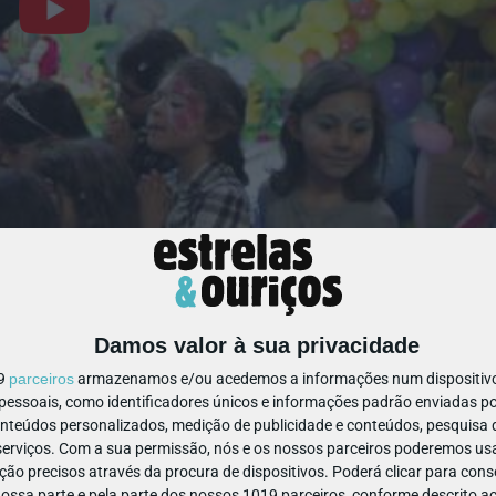
Dança Dance Spot e é famosa pelas suas festas de aniversário
ria.
Damos valor à sua privacidade
a de 150m2, convites personalizados, som e música, mesas e
19
parceiros
armazenamos e/ou acedemos a informações num dispositivo,
cal confortável para os pais acompanharem a festa.
ssoais, como identificadores únicos e informações padrão enviadas po
onteúdos personalizados, medição de publicidade e conteúdos, pesquisa 
erviços.
Com a sua permissão, nós e os nossos parceiros poderemos usar
ão precisos através da procura de dispositivos. Poderá clicar para conse
ssa parte e pela parte dos nossos 1019 parceiros, conforme descrito ac