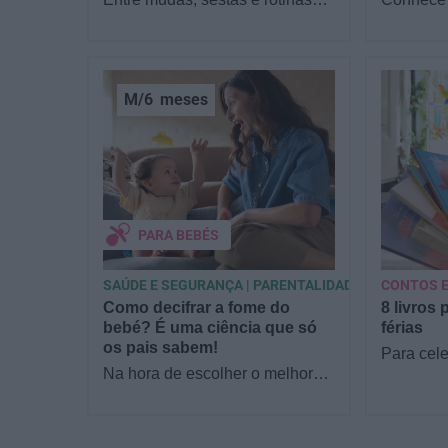
novas, o que os pais mais
filhos as
procuram com a chegada de um
Junior? 
bebé é simples:…
sofá par
M/6
meses
PARA BEBÉS
SAÚDE E SEGURANÇA | PARENTALIDADE
CONTOS E
Como decifrar a fome do
8 livros 
bebé? É uma ciência que só
férias
os pais sabem!
Para cele
Na hora de escolher o melhor
a Estrela
para o seu filho, cada instinto
parceria 
conta. E quando chega a etapa
livraria…
da alimentação a…