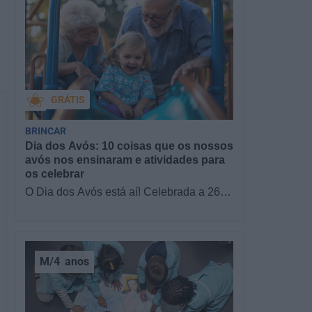
GRÁTIS
BRINCAR
Dia dos Avós: 10 coisas que os nossos
avós nos ensinaram e atividades para
os celebrar
O Dia dos Avós está aí! Celebrada a 26
de julho, a data homenageia todos os
avós, relembrando a importância…
M/4
anos