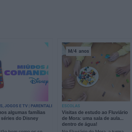
M/4
anos
PS, JOGOS E TV | PARENTALIDADE
ESCOLAS
os algumas famílias
Visitas de estudo ao Fluviário
 séries do Disney
de Mora: uma sala de aula...
dentro de água!
tão bem como os seus
No Fluviário de Mora, a turma