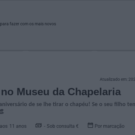
ar
Ver
Fazer
Poupar
Pais
Bebés
Escola
arrow_drop_down
arrow_drop_down
arrow_drop_down
arrow_drop_down
arrow_drop_down
 para fazer com os mais novos
Idade
Localização
Selecione
Selecionar uma o
Atualizado em: 20
o no Museu da Chapelaria
niversário de se lhe tirar o chapéu! Se o seu filho te
👒
11
anos
Sob consulta €
Por marcação