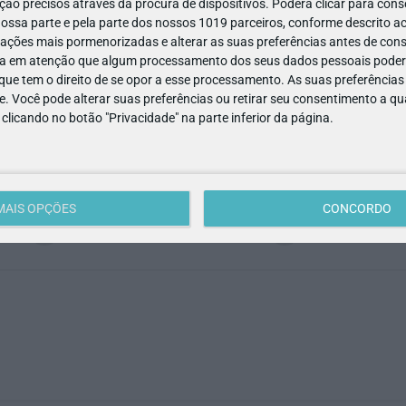
ão precisos através da procura de dispositivos. Poderá clicar para conse
4
11
anos
ssa parte e pela parte dos nossos 1019 parceiros, conforme descrito ac
ações mais pormenorizadas e alterar as suas preferências antes de cons
a em atenção que algum processamento dos seus dados pessoais poderá
ue tem o direito de se opor a esse processamento. As suas preferências
o da Madeira
e. Você pode alterar suas preferências ou retirar seu consentimento a 
e clicando no botão "Privacidade" na parte inferior da página.
ACESSIBILIDADE
MULTIBANCO
MAIS OPÇÕES
CONCORDO