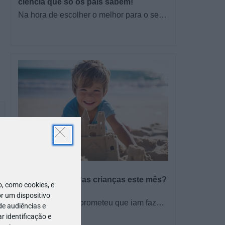
ciência que só os pais sabem!
Na hora de escolher o melhor para o seu
filho, cada instinto conta. E quando chega
a etapa da alimentação a…
PROGRAMAS
O que fazer com as crianças este mês?
 como cookies, e
– Agosto 2026
r um dispositivo
🍨 Se este verão prometeu que iam fazer
de audiências e
mais do que praia e gelados... este artigo
 identificação e
TODO O PAÍS
é para si. Há um eclipse do…