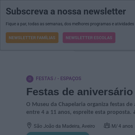
Subscreva a nossa newsletter
MENU
MAIL
JORNAIS
Revista E&O
Passe
arrow_drop_down
Fique a par, todas as semanas, dos melhores programas e atividades
NEWSLETTER FAMÍLIAS
NEWSLETTER ESCOLAS
O que procura?
FESTAS
- ESPAÇOS
Festas de aniversári
O Museu da Chapelaria organiza festas de a
entre 4 a 11 anos, espreite esta proposta. 
São João da Madeira, Aveiro
4
anos