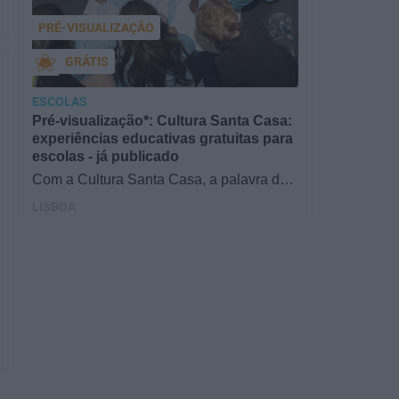
PRÉ-VISUALIZAÇÃO
GRÁTIS
ESCOLAS
Pré-visualização*: Cultura Santa Casa:
experiências educativas gratuitas para
escolas - já publicado
Com a Cultura Santa Casa, a palavra de
ordem é aprender de forma diversificada e
LISBOA
criativa, estimulando o…