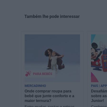
Também lhe pode interessar
PARA BEBÉS
MERCADINHO
PAIS | AP
Onde comprar roupa para
Desafiám
bebé que junte conforto e a
sobre as
maior ternura?
Junior!
Entre mudas, sestas e rotinas
Conhece 