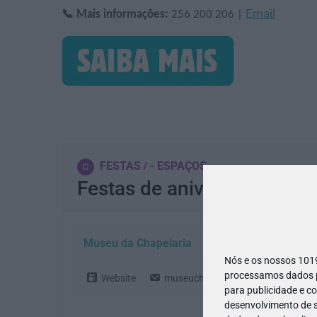
Email
📞 Mais informações:
256 200 206 |
FESTAS
- ESPAÇOS
Festas de aniversário no 
Museu da Chapelaria
Nós e os nossos 10
processamos dados pe
Website
museuchapelaria@cm-sjm.pt
para publicidade e c
desenvolvimento de s