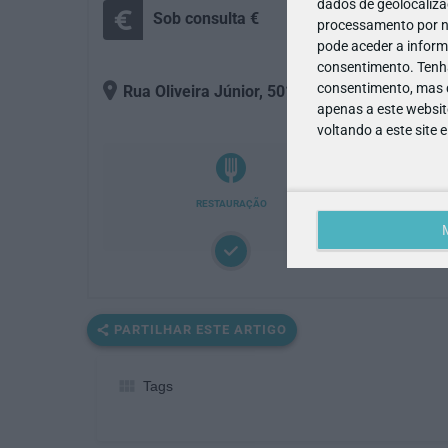
dados de geolocalizaç
Sob consulta €
+
processamento por no
pode aceder a inform
consentimento.
Tenh
consentimento, mas q
Rua Oliveira Júnior, 501
, 3700-204
- São Joã
apenas a este websit
voltando a este site 
RESTAURAÇÃO
PARTILHAR ESTE ARTIGO
Tags