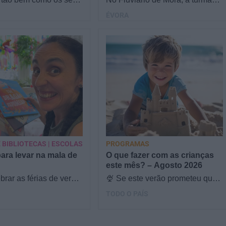
 séries do Disney
fica de olhos nos olhos com a
ÉVORA
Reunimos famílias no
natureza! Os alunos descobrem
a responder a…
o mundo aquático…
 BIBLIOTECAS | ESCOLAS
PROGRAMAS
para levar na mala de
O que fazer com as crianças
este mês? – Agosto 2026
brar as férias de verão,
🍨 Se este verão prometeu que
s & Ouriços fez uma
iam fazer mais do que praia e
TODO O PAÍS
com a Sofia Vieira, da
gelados... este artigo é para
si. Há um eclipse do…