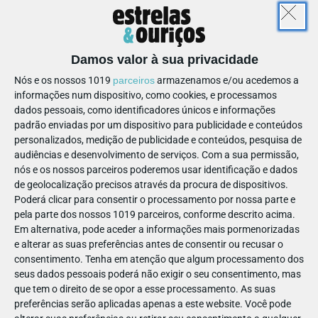
Depois é só dar asas à imaginação e partilhar com a equipa o
bolo ou a temática que os seus filhos mais gostam, para os
surpreender com deliciosas iguarias que até dá pena comer.
Damos valor à sua privacidade
Ora veja!
Nós e os nossos 1019
parceiros
armazenamos e/ou acedemos a
informações num dispositivo, como cookies, e processamos
dados pessoais, como identificadores únicos e informações
padrão enviadas por um dispositivo para publicidade e conteúdos
personalizados, medição de publicidade e conteúdos, pesquisa de
audiências e desenvolvimento de serviços.
Com a sua permissão,
nós e os nossos parceiros poderemos usar identificação e dados
de geolocalização precisos através da procura de dispositivos.
Poderá clicar para consentir o processamento por nossa parte e
pela parte dos nossos 1019 parceiros, conforme descrito acima.
Em alternativa, pode aceder a informações mais pormenorizadas
e alterar as suas preferências antes de consentir ou recusar o
consentimento.
Tenha em atenção que algum processamento dos
seus dados pessoais poderá não exigir o seu consentimento, mas
que tem o direito de se opor a esse processamento. As suas
preferências serão aplicadas apenas a este website. Você pode