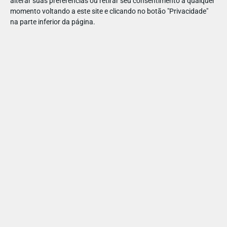
alterar suas preferências ou retirar seu consentimento a qualquer
momento voltando a este site e clicando no botão "Privacidade"
na parte inferior da página.
FESTAS
- CATERING
Creek's Caffé: os melhores
bolos da Venda do Pinheiro
21 133 4336
Av. 9 de Julho, 94B, 2665-403 Venda do Pinheiro