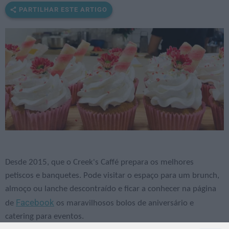
PARTILHAR ESTE ARTIGO
Desde 2015, que o Creek's Caffé prepara os melhores
petiscos e banquetes. Pode visitar o espaço para um brunch,
almoço ou lanche descontraído e ficar a conhecer na página
Facebook
de
os maravilhosos bolos de aniversário e
catering para eventos.