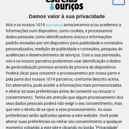
têm acesso a:
Apoio nos trabalhos de casa;
Damos valor à sua privacidade
Esclarecimento de dúvidas;
Nós e os nossos 1019
parceiros
armazenamos e/ou acedemos a
Preparação de testes;
informações num dispositivo, como cookies, e processamos
Transmissão de métodos de estudo;
dados pessoais, como identificadores únicos e informações
padrão enviadas por um dispositivo para publicidade e conteúdos
Atividades lúdico-pedagógicas;
personalizados, medição de publicidade e conteúdos, pesquisa de
E, acima de tudo, a oportunidade de (Ousar) Crescer
audiências e desenvolvimento de serviços.
Com a sua permissão,
num ambiente positivo e estimulante.
nós e os nossos parceiros poderemos usar identificação e dados
de geolocalização precisos através da procura de dispositivos.
Poderá clicar para consentir o processamento por nossa parte e
pela parte dos nossos 1019 parceiros, conforme descrito acima.
Em alternativa, pode aceder a informações mais pormenorizadas
e alterar as suas preferências antes de consentir ou recusar o
consentimento.
Tenha em atenção que algum processamento dos
seus dados pessoais poderá não exigir o seu consentimento, mas
Nas Explicações, individuais ou em
que tem o direito de se opor a esse processamento. As suas
grupo, os alunos podem contar com:
preferências serão aplicadas apenas a este website. Você pode
alterar suas preferências ou retirar seu consentimento a qualquer
Apoio em disciplinas específicas, prestado disciplina a
momento voltando a este site e clicando no botão "Privacidade"