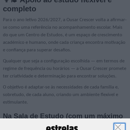
completo
Para o ano letivo 2026/2027, a Ousar Crescer volta a afirmar-
se como uma referência no acompanhamento escolar. Mais
do que um Centro de Estudos, é um espaço de crescimento
académico e humano, onde cada criança encontra motivação
e confiança para superar desafios.
Qualquer que seja a configuração escolhida — em termos de
regime de frequência ou horários — a Ousar Crescer promete
ter criatividade e determinação para encontrar soluções.
O objetivo é adaptar-se às necessidades de cada família e,
sobretudo, de cada aluno, criando um ambiente flexível e
estimulante.
Na Sala de Estudo (com um máximo
de 10 crianças por adulto), os alunos