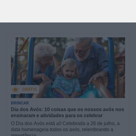
livraria…
GRÁTIS
BRINCAR
Dia dos Avós: 10 coisas que os nossos avós nos
ensinaram e atividades para os celebrar
O Dia dos Avós está aí! Celebrada a 26 de julho, a
data homenageia todos os avós, relembrando a
importância…