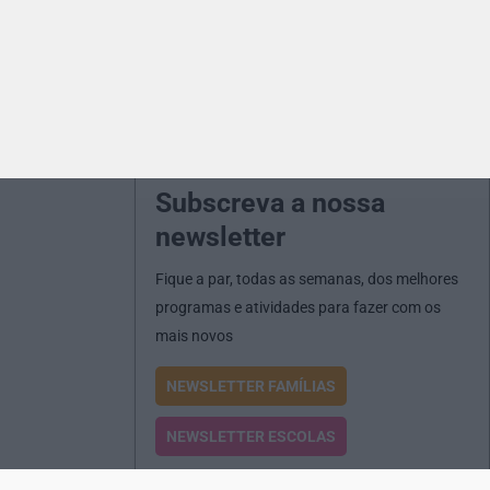
Subscreva a nossa
newsletter
Fique a par, todas as semanas, dos melhores
programas e atividades para fazer com os
mais novos
NEWSLETTER FAMÍLIAS
NEWSLETTER ESCOLAS