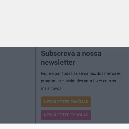
Subscreva a nossa
newsletter
Fique a par, todas as semanas, dos melhores
programas e atividades para fazer com os
mais novos
NEWSLETTER FAMÍLIAS
NEWSLETTER ESCOLAS