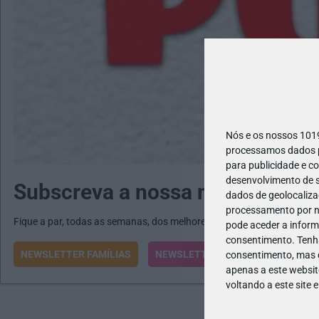
Nós e os nossos 10
processamos dados pe
para publicidade e c
desenvolvimento de s
Subscreva a nossa newsletter
dados de geolocalizaç
processamento por no
Fique a par, todas as semanas, dos melhores programas e atividades
pode aceder a inform
consentimento.
Tenh
NEWSLETTER FAMÍLIAS
NEWSLETTER ESCOLAS
consentimento, mas q
apenas a este websit
voltando a este site 