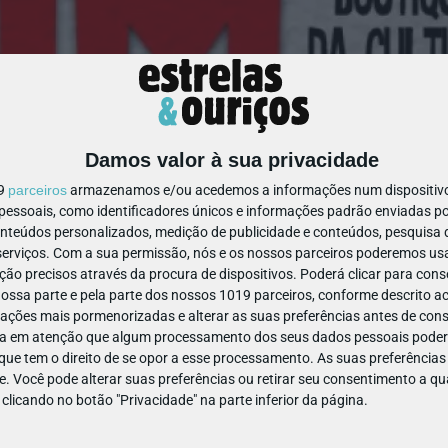
Damos valor à sua privacidade
19
parceiros
armazenamos e/ou acedemos a informações num dispositivo,
ssoais, como identificadores únicos e informações padrão enviadas po
onteúdos personalizados, medição de publicidade e conteúdos, pesquisa 
erviços.
Com a sua permissão, nós e os nossos parceiros poderemos usar
ão precisos através da procura de dispositivos. Poderá clicar para conse
ssa parte e pela parte dos nossos 1019 parceiros, conforme descrito ac
 para fazer com os mais novos
ações mais pormenorizadas e alterar as suas preferências antes de cons
a em atenção que algum processamento dos seus dados pessoais poderá
ue tem o direito de se opor a esse processamento. As suas preferências
e. Você pode alterar suas preferências ou retirar seu consentimento a 
e clicando no botão "Privacidade" na parte inferior da página.