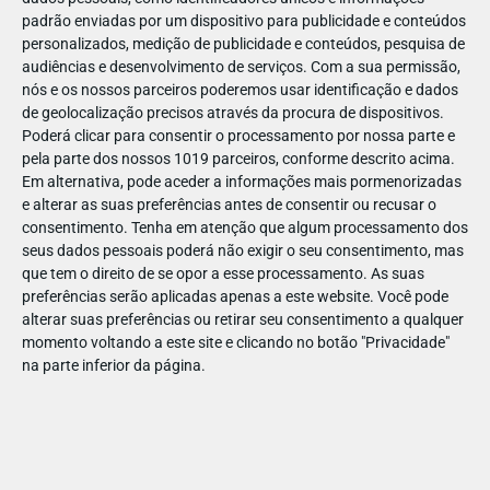
padrão enviadas por um dispositivo para publicidade e conteúdos
personalizados, medição de publicidade e conteúdos, pesquisa de
audiências e desenvolvimento de serviços.
Com a sua permissão,
nós e os nossos parceiros poderemos usar identificação e dados
de geolocalização precisos através da procura de dispositivos.
Muito obrigado!
Poderá clicar para consentir o processamento por nossa parte e
pela parte dos nossos 1019 parceiros, conforme descrito acima.
Em alternativa, pode aceder a informações mais pormenorizadas
Dentro de breves minutos receberá o
Ebook Especial
e alterar as suas preferências antes de consentir ou recusar o
Regresso às Aulas 23/24 Estrelas & Ouriços
na sua
consentimento.
Tenha em atenção que algum processamento dos
caixa de email.
seus dados pessoais poderá não exigir o seu consentimento, mas
que tem o direito de se opor a esse processamento. As suas
Caso não esteja na sua caixa de entrada principal,
preferências serão aplicadas apenas a este website. Você pode
verifique no SPAM ou na área de promoções.
alterar suas preferências ou retirar seu consentimento a qualquer
momento voltando a este site e clicando no botão "Privacidade"
na parte inferior da página.
continuar para o nosso site »