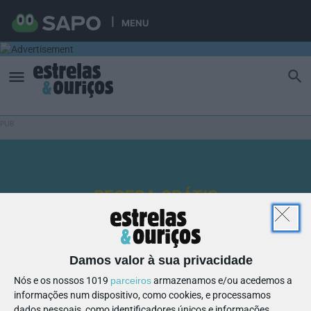
MENU
RECEBA GRÁTIS
Ebook Especial Regresso às
Aulas 23/24
Damos valor à sua privacidade
Nós e os nossos 1019
parceiros
armazenamos e/ou acedemos a
O kit de sobrevivência para pais e filhos
informações num dispositivo, como cookies, e processamos
dados pessoais, como identificadores únicos e informações