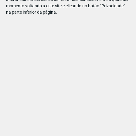
(Faculdade de Motricidade
momento voltando a este site e clicando no botão "Privacidade"
Humana): “É através do
na parte inferior da página.
brincar que as crianças
aprendem a ser crianças”
PARTILHAR ESTE ARTIGO
Também lhe pode interessar