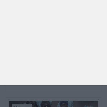
GRÁTIS
BRINCAR
Dia dos Avós: 10 coisas que os nossos avós nos
ensinaram e atividades para os celebrar
O Dia dos Avós está aí! Celebrada a 26 de julho, a
data homenageia todos os avós, relembrando a
importância…