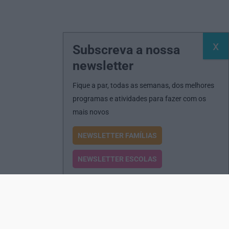
Subscreva a nossa
newsletter
Fique a par, todas as semanas, dos melhores
programas e atividades para fazer com os
mais novos
NEWSLETTER FAMÍLIAS
NEWSLETTER ESCOLAS