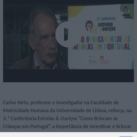
Carlos Neto, professor e investigador na Faculdade de
Motricidade Humana da Universidade de Lisboa, reforça, na
3.ª Conferência Estrelas & Ouriços “Como Brincam as
Crianças em Portugal”, a importância de incentivar o brincar
em todas as idades, de modo a promover diversos níveis de