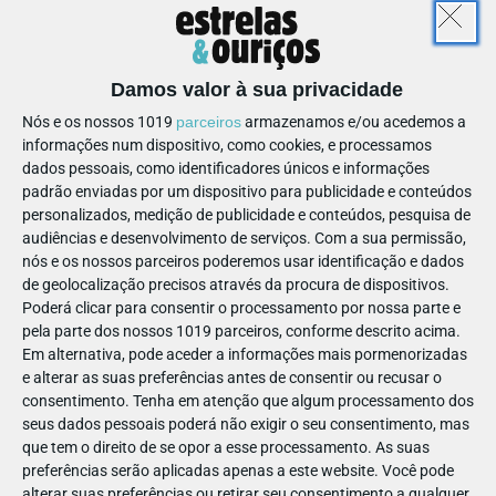
desenvolvimento.
“O comportamento do brincar é das coisas mais importantes
Damos valor à sua privacidade
nas primeiras idades. É o elemento estruturante de todo o
desenvolvimento motor, emocional, social e cognitivo. É
Nós e os nossos 1019
parceiros
armazenamos e/ou acedemos a
informações num dispositivo, como cookies, e processamos
através do brincar que as crianças aprendem a ser crianças. O
dados pessoais, como identificadores únicos e informações
brincar nesta perspetiva em que não se dá tempo para
padrão enviadas por um dispositivo para publicidade e conteúdos
brincar é uma forma de negligência que está na Convenção
personalizados, medição de publicidade e conteúdos, pesquisa de
Internacional dos Direitos da Criança”, afirma.
audiências e desenvolvimento de serviços.
Com a sua permissão,
nós e os nossos parceiros poderemos usar identificação e dados
Assista à intervenção do professor Carlos Neto no vídeo
de geolocalização precisos através da procura de dispositivos.
acima.
Poderá clicar para consentir o processamento por nossa parte e
pela parte dos nossos 1019 parceiros, conforme descrito acima.
Em alternativa, pode aceder a informações mais pormenorizadas
e alterar as suas preferências antes de consentir ou recusar o
consentimento.
Tenha em atenção que algum processamento dos
PAIS
PARENTALIDADE
seus dados pessoais poderá não exigir o seu consentimento, mas
que tem o direito de se opor a esse processamento. As suas
Professor Carlos Neto
preferências serão aplicadas apenas a este website. Você pode
alterar suas preferências ou retirar seu consentimento a qualquer