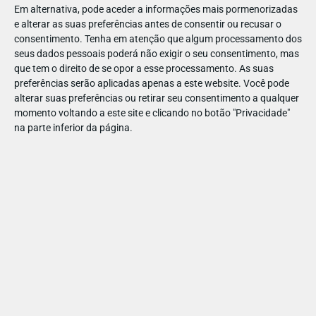
Em alternativa, pode aceder a informações mais pormenorizadas
seu lado quando passou por isso.
e alterar as suas preferências antes de consentir ou recusar o
participação
A
e a consequente partilha desta história
consentimento.
Tenha em atenção que algum processamento dos
habilita o participante a ganhar um dos 200 convites duplos
seus dados pessoais poderá não exigir o seu consentimento, mas
que tem o direito de se opor a esse processamento. As suas
para o concerto exclusivo Staples, com a Carolina Deslandes,
preferências serão aplicadas apenas a este website. Você pode
o Fernando Daniel e o Carlão. O grande evento decorre no dia
alterar suas preferências ou retirar seu consentimento a qualquer
2 de outubro no Capitólio, em Lisboa.
momento voltando a este site e clicando no botão "Privacidade"
na parte inferior da página.
SOLIDARIEDADE NO REGRESSO ÀS
AULAS
A campanha
Este ano #VoltamosJuntos
tem um lado
solidário: em compras nas lojas Staples e em Staples.pt, é
doar
possível
1€ à APAV, até 29 de setembro, para ajudar a
que os projetos e as campanhas de sensibilização contra a
violência desta instituição cheguem a mais escolas, a mais
jovens e a mais famílias.