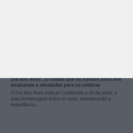
GRÁTIS
BRINCAR
Dia dos Avós: 10 coisas que os nossos avós nos
ensinaram e atividades para os celebrar
O Dia dos Avós está aí! Celebrada a 26 de julho, a
data homenageia todos os avós, relembrando a
importância…