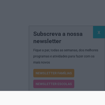
Subscreva a nossa
newsletter
Fique a par, todas as semanas, dos melhores
programas e atividades para fazer com os
mais novos
NEWSLETTER FAMÍLIAS
NEWSLETTER ESCOLAS