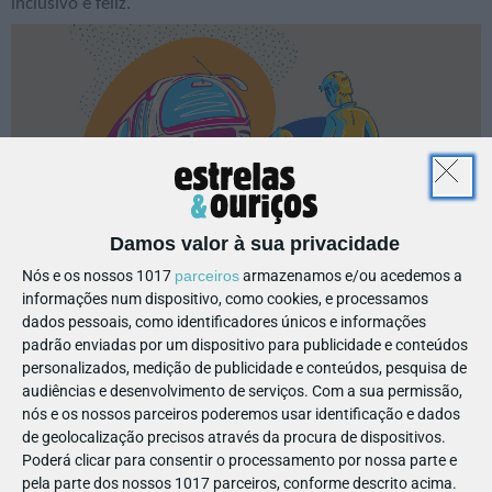
inclusivo e feliz.
Damos valor à sua privacidade
Nós e os nossos 1017
parceiros
armazenamos e/ou acedemos a
informações num dispositivo, como cookies, e processamos
dados pessoais, como identificadores únicos e informações
TESTEMUNHOS POSITIVOS DÃO 200
padrão enviadas por um dispositivo para publicidade e conteúdos
BILHETES PARA CONCERTO
personalizados, medição de publicidade e conteúdos, pesquisa de
audiências e desenvolvimento de serviços.
Com a sua permissão,
Com o objetivo de criar uma corrente positiva, a Staples quer
nós e os nossos parceiros poderemos usar identificação e dados
conhecer histórias felizes, de superação, de quem já passou
de geolocalização precisos através da procura de dispositivos.
por uma situação negativa na escola e conseguiu superar, ou
Poderá clicar para consentir o processamento por nossa parte e
pela parte dos nossos 1017 parceiros, conforme descrito acima.
de quem já viveu de perto, defendeu um amigo ou esteve ao