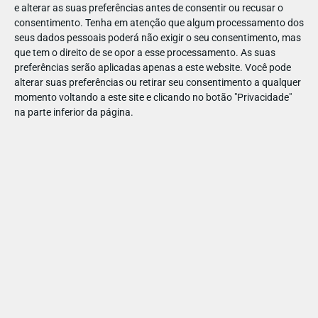
e alterar as suas preferências antes de consentir ou recusar o
flip phones, aqueles aparelhos simples, com poucas
consentimento.
Tenha em atenção que algum processamento dos
funcionalidades e normalmente munidos de uma tampa
seus dados pessoais poderá não exigir o seu consentimento, mas
sobre o teclado (daí o termo flip).
que tem o direito de se opor a esse processamento. As suas
preferências serão aplicadas apenas a este website. Você pode
A pensar também na onda de contestação que o uso de
alterar suas preferências ou retirar seu consentimento a qualquer
smartphones por parte de crianças tem gerado, e nas
momento voltando a este site e clicando no botão "Privacidade"
conclusões científicas pouco animadoras sobre este
na parte inferior da página.
fenómeno, a coreana LG lançou recentemente o modelo
Gentle que, embora disponha de funcionalidades de um
telefone de última geração, tem um teclado à moda antiga e
um design inspirado em gerações anteriores destes
aparelhos.
O público alvo do Gentle
Pais que querem que os filhos estejam contactáveis, mas que