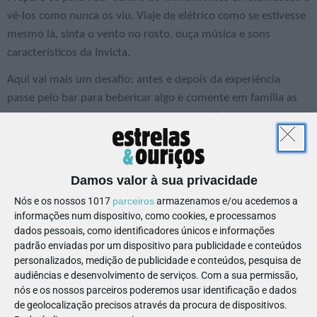
vê-los como nunca os viu. Viaje de elétrico como se estivesse
mesmo lá, sinta o vento no rosto, ouça música e sons
característicos da Invicta.
Aqui vai mais um desafio: antes e depois da experiência
passe pelo bar para bebericar algo e comente em família as
expetativas de cada uma sobre esta experiência e o que
acharam da realidade! É também aqui que os adultos podem
ainda provar um copo de Vinho do Porto.
Damos valor à sua privacidade
Nós e os nossos 1017
parceiros
armazenamos e/ou acedemos a
informações num dispositivo, como cookies, e processamos
dados pessoais, como identificadores únicos e informações
padrão enviadas por um dispositivo para publicidade e conteúdos
Mais informações
personalizados, medição de publicidade e conteúdos, pesquisa de
audiências e desenvolvimento de serviços.
Com a sua permissão,
Línguas:
Português | Francês | Espanhol | Alemão | Inglês
nós e os nossos parceiros poderemos usar identificação e dados
Última sessão:
40 minutos antes do fecho
de geolocalização precisos através da procura de dispositivos.