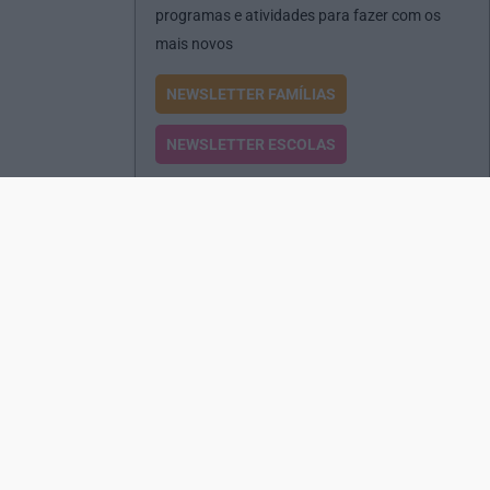
programas e atividades para fazer com os
mais novos
NEWSLETTER FAMÍLIAS
NEWSLETTER ESCOLAS
Passatempos
Produtos e Serviços