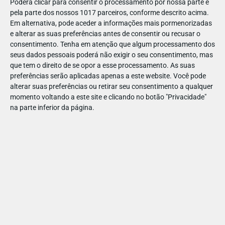
Poderá clicar para consentir o processamento por nossa parte e
Acompanhamento:
Menores de 16 anos deverão ser
pela parte dos nossos 1017 parceiros, conforme descrito acima.
acompanhados por um adulto
Em alternativa, pode aceder a informações mais pormenorizadas
e alterar as suas preferências antes de consentir ou recusar o
Localização:
A 4 minutos do Centro da Cidade, 5 minutos de
consentimento.
Tenha em atenção que algum processamento dos
São Bento, 8 minutos da Torre dos Clérigos
seus dados pessoais poderá não exigir o seu consentimento, mas
que tem o direito de se opor a esse processamento. As suas
Grupos:
com mais de 10 pessoas deverão email para
preferências serão aplicadas apenas a este website. Você pode
info@lookatporto.pt
alterar suas preferências ou retirar seu consentimento a qualquer
momento voltando a este site e clicando no botão "Privacidade"
na parte inferior da página.
Se gostou desta experiência veja também:
Sessões de cinema para famílias no Batalha!
Fitinhas: cinema grátis no MAR Shopping Matosinhos