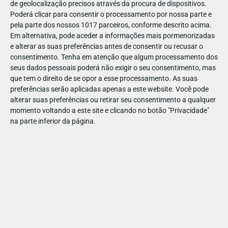
de geolocalização precisos através da procura de dispositivos.
Relativamente aos maiores motivos de preocupação e
Poderá clicar para consentir o processamento por nossa parte e
ansiedade destacaram-se no inquérito a saúde do bebé
pela parte dos nossos 1017 parceiros, conforme descrito acima.
Em alternativa, pode aceder a informações mais pormenorizadas
(84%), a recuperação pós-parto (54%), o parto (51%) e a
e alterar as suas preferências antes de consentir ou recusar o
amamentação (48%). Relativamente aos cuidados de saúde
consentimento.
Tenha em atenção que algum processamento dos
durante a gravidez destacaram-se a utilização de cremes nos
seus dados pessoais poderá não exigir o seu consentimento, mas
cuidados diários de higiene (94%), manter uma alimentação
que tem o direito de se opor a esse processamento. As suas
preferências serão aplicadas apenas a este website. Você pode
saudável e evitar ganhar peso excessivo (90%). As inquiridas
alterar suas preferências ou retirar seu consentimento a qualquer
desmentiram, porém, o mito dos “desejos” durante a
momento voltando a este site e clicando no botão "Privacidade"
gravidez.
na parte inferior da página.
A maioria das inquiridas que já passou pela experiência do
parto (n=439) relaciona o parto com uma experiência positiva
(60%) e destacam o apoio dos profissionais de saúde nesta
fase (82%). No entanto, 71% das respondentes afirmam que
por mais que lessem e se informassem, nunca podiam estar