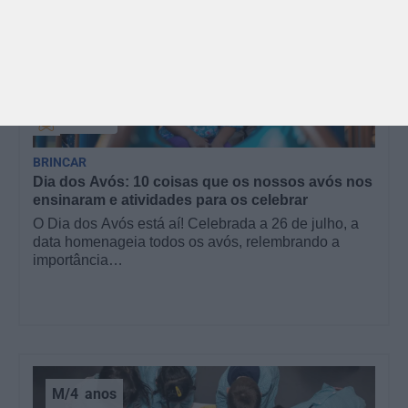
GRÁTIS
BRINCAR
Dia dos Avós: 10 coisas que os nossos avós nos
ensinaram e atividades para os celebrar
O Dia dos Avós está aí! Celebrada a 26 de julho, a
data homenageia todos os avós, relembrando a
importância…
M/4
anos