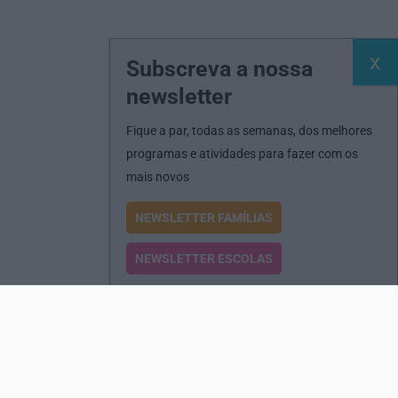
Subscreva a nossa
newsletter
Fique a par, todas as semanas, dos melhores
programas e atividades para fazer com os
mais novos
NEWSLETTER FAMÍLIAS
NEWSLETTER ESCOLAS