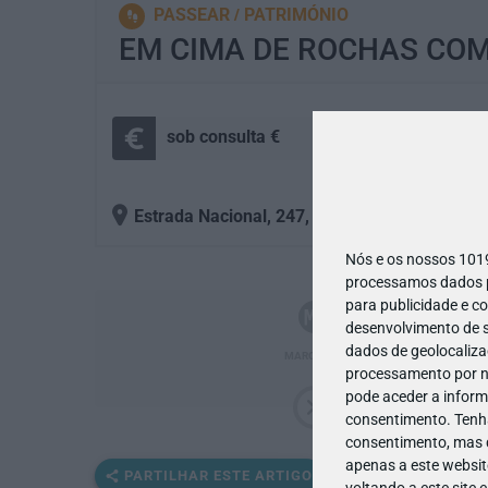
PASSEAR
PATRIMÓNIO
EM CIMA DE ROCHAS COM
sob consulta €
+
Estrada Nacional, 247, 2705 Sintra
Nós e os nossos 10
processamos dados pe
para publicidade e c
desenvolvimento de s
dados de geolocalizaç
MARCAÇÃO
processamento por no
pode aceder a inform
consentimento.
Tenh
consentimento, mas q
apenas a este websit
PARTILHAR ESTE ARTIGO
voltando a este site 