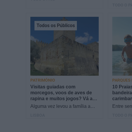
gelados... este artigo é para
prepare 
TODO O P
si. Há um eclipse do…
as crianç
segredos
Todos os Públicos
PATRIMÓNIO
PARQUES 
Visitas guiadas com
10 Praia
morcegos, voos de aves de
bandeira 
rapina e muitos jogos? Vá ao
carimbar
Castelo de São Jorge!
Alguma vez levou a família a
Entre serr
caminhar entre morcegos? E a
fresquinh
LISBOA
TODO O P
viajar pela História numa
espalhad
máquina do tempo viva?…
verdadei