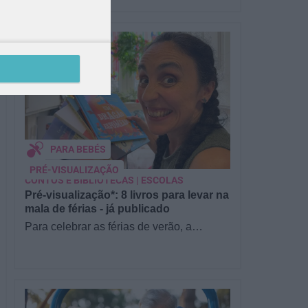
PARA BEBÉS
PRÉ-VISUALIZAÇÃO
CONTOS E BIBLIOTECAS | ESCOLAS
Pré-visualização*: 8 livros para levar na
mala de férias - já publicado
Para celebrar as férias de verão, a
Estrelas & Ouriços fez uma parceria com
a Sofia Vieira, da livraria…