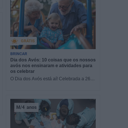
GRÁTIS
BRINCAR
Dia dos Avós: 10 coisas que os nossos
avós nos ensinaram e atividades para
os celebrar
O Dia dos Avós está aí! Celebrada a 26
de julho, a data homenageia todos os
avós, relembrando a importância…
M/4
anos