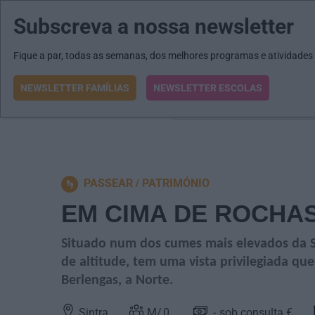
Subscreva a nossa newsletter
MENU
MAIL
JORNAIS
Revista E&O
Passe
arrow_drop_down
Fique a par, todas as semanas, dos melhores programas e atividades
NEWSLETTER FAMÍLIAS
NEWSLETTER ESCOLAS
O que procura?
PASSEAR
PATRIMÓNIO
EM CIMA DE ROCHAS
Situado num dos cumes mais elevados da Se
de altitude, tem uma vista privilegiada que
Berlengas, a Norte.
Sintra
0
sob consulta €