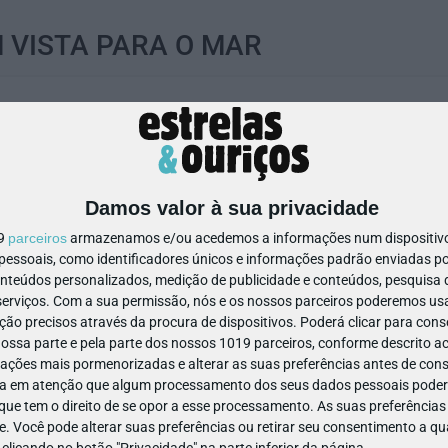
 VISTA PARA O MAR
0
Damos valor à sua privacidade
19
parceiros
armazenamos e/ou acedemos a informações num dispositivo,
ssoais, como identificadores únicos e informações padrão enviadas po
onteúdos personalizados, medição de publicidade e conteúdos, pesquisa 
erviços.
Com a sua permissão, nós e os nossos parceiros poderemos usar
ão precisos através da procura de dispositivos. Poderá clicar para conse
ACOMPANHAMENTO SEM PAIS
ssa parte e pela parte dos nossos 1019 parceiros, conforme descrito ac
ações mais pormenorizadas e alterar as suas preferências antes de cons
a em atenção que algum processamento dos seus dados pessoais poderá
ue tem o direito de se opor a esse processamento. As suas preferências
e. Você pode alterar suas preferências ou retirar seu consentimento a 
e clicando no botão "Privacidade" na parte inferior da página.