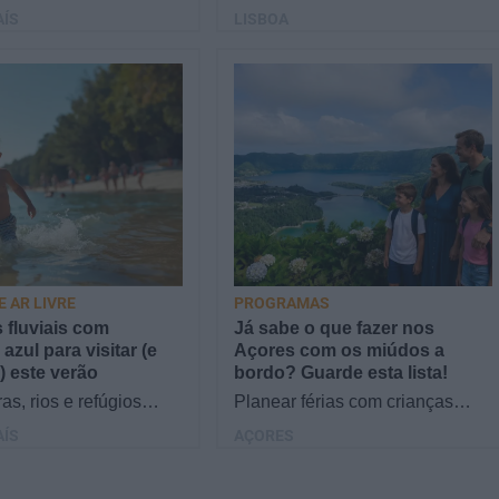
este fim de semana com
uma mesa. E há aqueles que
AÍS
LISBOA
as para descobrir
são mesmo a nossa praia e
 em castelos,…
acabam por ter lugar…
E AR LIVRE
PROGRAMAS
s fluviais com
Já sabe o que fazer nos
azul para visitar (e
Açores com os miúdos a
) este verão
bordo? Guarde esta lista!
as, rios e refúgios
Planear férias com crianças
os, há praias fluviais
exige segurança, conforto e um
AÍS
AÇORES
as pelo país que são
destino que cative os mais
ros…
novos. Se procura o…