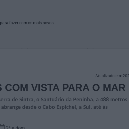
ar
Ver
Fazer
Poupar
Pais
Bebés
Escola
arrow_drop_down
arrow_drop_down
arrow_drop_down
arrow_drop_down
arrow_drop_down
 para fazer com os mais novos
Idade
Localização
Selecione
Selecionar uma o
Atualizado em: 20
 COM VISTA PARA O MAR
rra de Sintra, o Santuário da Peninha, a 488 metros
 abrange desde o Cabo Espichel, a Sul, até às
2ª a dom.