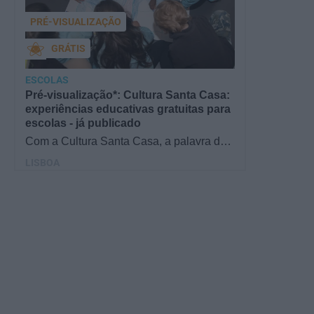
PRÉ-VISUALIZAÇÃO
GRÁTIS
ESCOLAS
Pré-visualização*: Cultura Santa Casa:
experiências educativas gratuitas para
escolas - já publicado
Com a Cultura Santa Casa, a palavra de
ordem é aprender de forma diversificada e
LISBOA
criativa, estimulando o…