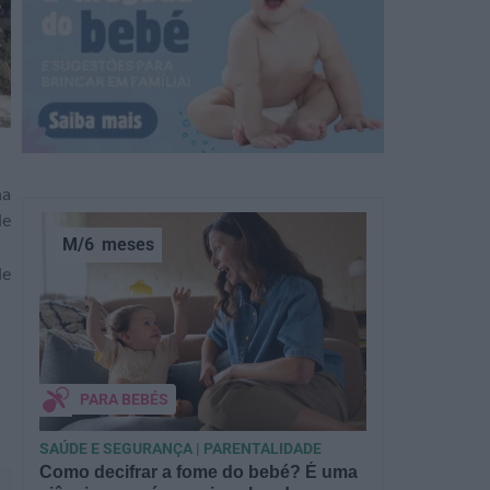
na
de
M/6
meses
de
PARA BEBÉS
SAÚDE E SEGURANÇA | PARENTALIDADE
Como decifrar a fome do bebé? É uma