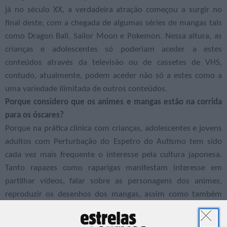
já no século XX, a verdadeira atração começou a surgir no
final deste, com a chegada de algumas séries de mangas tais
como Dragon Ball, Sailor Moon e Pokemon. Nessa altura, as
crianças e adolescentes só poderiam aceder a estes
conteúdos através da televisão ou de cassetes de VHS,
contudo, atualmente, podem aceder não só a estes como a
uma variedade ilimitada de outros conteúdos.
Porque considero que os animes e mangas estão na corrida
para os óscares?
Porque na prática clínica com crianças, adolescentes e jovens
adultos com Perturbação do Espetro do Autismo tem sido
cada vez mais frequente o interesse pela cultura japonesa.
Tanto rapazes como raparigas manifestam interesse em
partilhar vídeos, falar sobre as personagens dos animes,
reproduzir os desenhos dos mangas, assim como também
demonstram preferência por certas músicas, pelos jogos,
pela comida e cada vez mais pela aprendizagem da língua