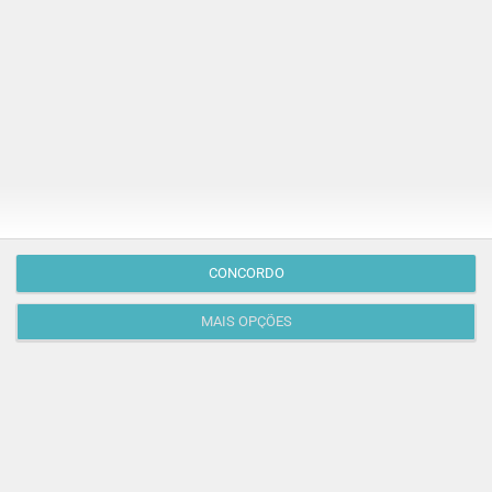
PARA BEBÉS
SAÚDE E SEGURANÇA | PARENTALIDADE
Como decifrar a fome do bebé? É uma ciência que
só os pais sabem!
Na hora de escolher o melhor para o seu filho, cada
instinto conta. E quando chega a etapa da alimentação
a…
CONCORDO
MAIS OPÇÕES
M/0
anos