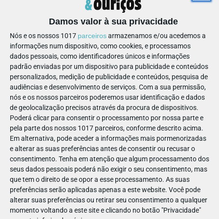
japonesa. Em alguns casos, os/ as jovens que gostam de fazer
cosplay (isto é, representar uma personagem através das
Damos valor à sua privacidade
suas roupas e acessórios) apresentam uma maior tendência
Nós e os nossos 1017
parceiros
armazenamos e/ou acedemos a
para escolherem personagens japonesas, de jogos ou animes
informações num dispositivo, como cookies, e processamos
dados pessoais, como identificadores únicos e informações
e mangas.
padrão enviadas por um dispositivo para publicidade e conteúdos
Muitas vezes é nos eventos de cosplay, que estes/ as jovens
personalizados, medição de publicidade e conteúdos, pesquisa de
com PEA encontram outros com as mesmas características,
audiências e desenvolvimento de serviços.
Com a sua permissão,
os mesmos interesses e, por vezes, também as mesmas
nós e os nossos parceiros poderemos usar identificação e dados
de geolocalização precisos através da procura de dispositivos.
dificuldades, seja de socialização, de integração ou outras. É
Poderá clicar para consentir o processamento por nossa parte e
por isso que estes eventos, por tudo o que envolvem e
pela parte dos nossos 1017 parceiros, conforme descrito acima.
permitem, se tornam tão atraentes para adolescentes e
Em alternativa, pode aceder a informações mais pormenorizadas
jovens com PEA, que estão dispostos a ir a estes encontros
e alterar as suas preferências antes de consentir ou recusar o
consentimento.
Tenha em atenção que algum processamento dos
sozinhos, desenvolvem competências a planear e a preparar
seus dados pessoais poderá não exigir o seu consentimento, mas
as suas roupas e conseguem sentir-se incluídos, nestes locais.
que tem o direito de se opor a esse processamento. As suas
Uma outra oportunidade que a internet viabiliza é o contacto
preferências serão aplicadas apenas a este website. Você pode
com outros jovens com os mesmos interesses através de
alterar suas preferências ou retirar seu consentimento a qualquer
aplicações e comunidades, onde estes podem partilhar
momento voltando a este site e clicando no botão "Privacidade"