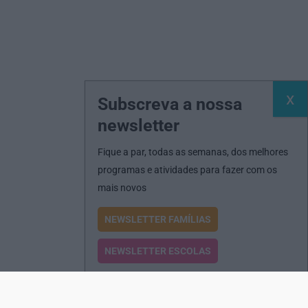
Subscreva a nossa
newsletter
Fique a par, todas as semanas, dos melhores
programas e atividades para fazer com os
mais novos
NEWSLETTER FAMÍLIAS
NEWSLETTER ESCOLAS