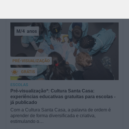
M/4
anos
PRÉ-VISUALIZAÇÃO
GRÁTIS
ESCOLAS
Pré-visualização*: Cultura Santa Casa:
experiências educativas gratuitas para escolas -
já publicado
Com a Cultura Santa Casa, a palavra de ordem é
aprender de forma diversificada e criativa,
estimulando o…