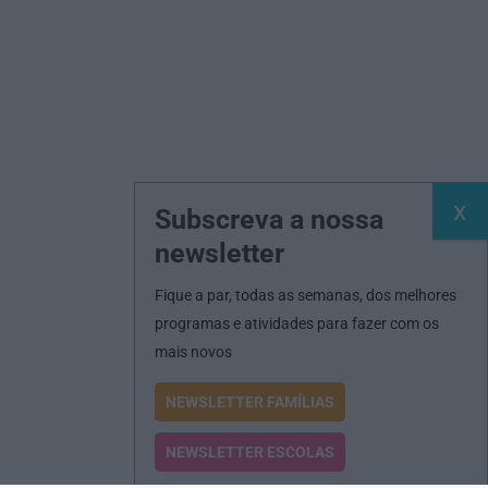
Subscreva a nossa
newsletter
Fique a par, todas as semanas, dos melhores
programas e atividades para fazer com os
mais novos
NEWSLETTER FAMÍLIAS
NEWSLETTER ESCOLAS