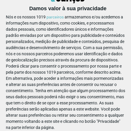
Damos valor à sua privacidade
Nós e os nossos 1019
parceiros
armazenamos e/ou acedemos a
informações num dispositivo, como cookies, e processamos
PASSEAR
PROGRAMAS
dados pessoais, como identificadores únicos e informações
padrão enviadas por um dispositivo para publicidade e conteúdos
DE OLHOS EM BICO NA
personalizados, medição de publicidade e conteúdos, pesquisa de
JUNQUEIRA
audiências e desenvolvimento de serviços.
Com a sua permissão,
nós e os nossos parceiros poderemos usar identificação e dados
de geolocalização precisos através da procura de dispositivos.
Poderá clicar para consentir o processamento por nossa parte e
0
pela parte dos nossos 1019 parceiros, conforme descrito acima.
Em alternativa, pode aceder a informações mais pormenorizadas
e alterar as suas preferências antes de consentir ou recusar o
consentimento.
Tenha em atenção que algum processamento dos
PARTILHAR ESTE ARTIGO
seus dados pessoais poderá não exigir o seu consentimento, mas
que tem o direito de se opor a esse processamento. As suas
preferências serão aplicadas apenas a este website. Você pode
Também lhe pode interessar
alterar suas preferências ou retirar seu consentimento a qualquer
momento voltando a este site e clicando no botão "Privacidade"
na parte inferior da página.