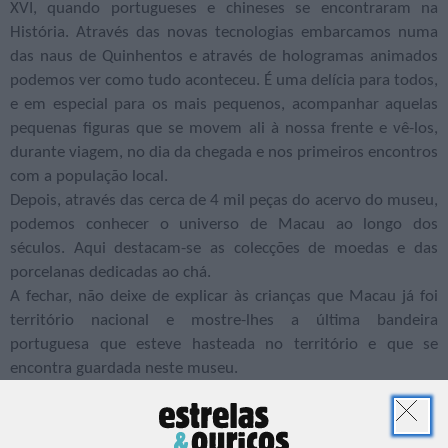
XVI, quando portugueses e chineses se encontraram na
História. Através das novas tecnologias embarcamos numa
das naus de Quinhentos e através de hologramas animados
podemos ver como tudo aconteceu. É uma delícia para todos,
e em especial para os mais pequenos, acompanhar aquelas
pequenas figuras que se movem ali à nossa frente e vê-los,
durante viagem, no dia da chegada e nos primeiros encontros
com a população local.
Depois, através das cerca de 4 mil peças do acervo do museu,
podemos conhecer o universo de Macau ao longo dos
séculos. Aqui destacam-se as colecções de moedas e das
porcelanas dedicadas ao chá.
A fechar, não deixe de explicar às crianças que Macau já foi
território nacional e mostre-lhes a última bandeira
portuguesa que esteve hasteada no território e que se
encontra guardada neste museu.
No final da visita, e com as Docas ali tão perto, sabe bem dar
um passeio e olhar para o Tejo de onde, há 500 anos, partiam
as naus rumo ao distante território de Macau.