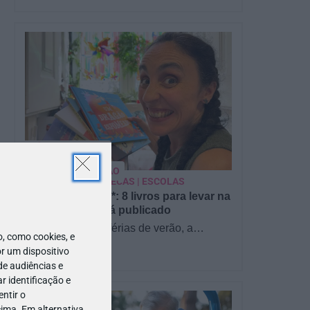
PARA BEBÉS
PRÉ-VISUALIZAÇÃO
s
CONTOS E BIBLIOTECAS | ESCOLAS
Pré-visualização*: 8 livros para levar na
mala de férias - já publicado
Para celebrar as férias de verão, a
 como cookies, e
Estrelas & Ouriços fez uma parceria com
r um dispositivo
a Sofia Vieira, da livraria…
de audiências e
 identificação e
ntir o
ima. Em alternativa,