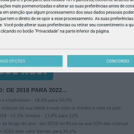
da Cesário Verde International School
ações mais pormenorizadas e alterar as suas preferências antes de cons
a em atenção que algum processamento dos seus dados pessoais poderá
ue tem o direito de se opor a esse processamento. As suas preferências
e. Você pode alterar suas preferências ou retirar seu consentimento a 
ação e Atividade Física | Câmara Municipal de Torres Vedras
e clicando no botão "Privacidade" na parte inferior da página.
MAIS OPÇÕES
CONCORDO
DE 2018 PARA 2022...
 e criatividade – 18,8% para 50.9%.
crianças da sua idade e mais com os irmãos e com os pais:
8 - 55.3%; irmãos - 13,8% para 22%.
 ao longo do ano - em 2018 verificou-se que 53% das crianças
m 2022 este valor desceu para 30,6%.