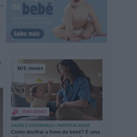
r
M/6
meses
e
PARA BEBÉS
SAÚDE E SEGURANÇA | PARENTALIDADE
Como decifrar a fome do bebé? É uma