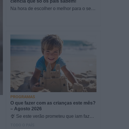
ciência que só os pais sabem!
Na hora de escolher o melhor para o seu
filho, cada instinto conta. E quando chega
a etapa da alimentação a…
PROGRAMAS
O que fazer com as crianças este mês?
– Agosto 2026
🍨 Se este verão prometeu que iam fazer
mais do que praia e gelados... este artigo
TODO O PAÍS
é para si. Há um eclipse do…