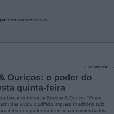
ar
Ver
Fazer
Poupar
Pais
Bebés
Escola
arrow_drop_down
arrow_drop_down
arrow_drop_down
arrow_drop_down
arrow_drop_down
 para fazer com os mais novos
Idade
Localização
Selecione
Selecionar uma o
Atualizado em: 20
& Ouriços: o poder do
sta quinta-feira
contece a conferência Estrelas & Ouriços “Como
rtir das 9.30h, o Edifício Impresa (Auditório Luiz
 para debater o poder do brincar, com novos dados