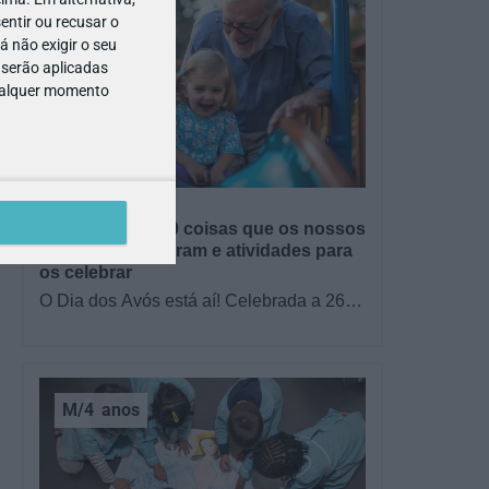
entir ou recusar o
 não exigir o seu
 serão aplicadas
qualquer momento
GRÁTIS
BRINCAR
Dia dos Avós: 10 coisas que os nossos
avós nos ensinaram e atividades para
os celebrar
O Dia dos Avós está aí! Celebrada a 26
de julho, a data homenageia todos os
avós, relembrando a importância…
M/4
anos