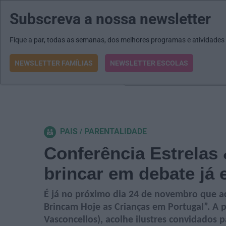
Subscreva a nossa newsletter
MENU
MAIL
JORNAIS
Revista E&O
Passe
arrow_drop_down
Fique a par, todas as semanas, dos melhores programas e atividades
NEWSLETTER FAMÍLIAS
NEWSLETTER ESCOLAS
O que procura?
PAIS
PARENTALIDADE
Conferência Estrelas 
brincar em debate já e
É já no próximo dia 24 de novembro que a
Brincam Hoje as Crianças em Portugal”. A pa
Vasconcellos), acolhe ilustres convidados