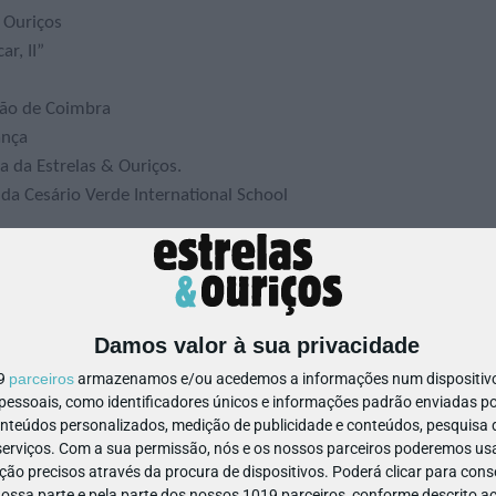
 Ouriços
r, II”
ção de Coimbra
ança
 da Estrelas & Ouriços.
da Cesário Verde International School
tactos entre os convidados e parceiros. Workshops inspiracionai
envolvidos por Parceiros especializados.
iras preferidas / Voxpop
Damos valor à sua privacidade
nças em Portugal”
19
parceiros
armazenamos e/ou acedemos a informações num dispositivo,
 do CADin – O brincar para crianças com necessidades especiais
ssoais, como identificadores únicos e informações padrão enviadas po
onteúdos personalizados, medição de publicidade e conteúdos, pesquisa 
usic Portugal – A importância dos brinquedos na literacia
erviços.
Com a sua permissão, nós e os nossos parceiros poderemos usar
ão precisos através da procura de dispositivos. Poderá clicar para conse
ssa parte e pela parte dos nossos 1019 parceiros, conforme descrito ac