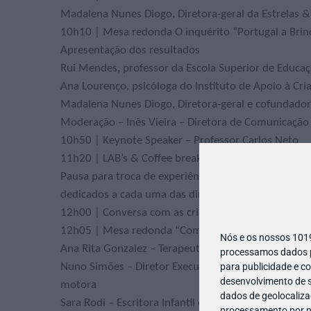
Madalena Nunes Diogo, Diretora-geral da Estrelas &
10h10 | Mesa redonda O inquérito “Portugal a Brinca
Apresentação dos resultados
Rui Mendes, professor da Escola Superior de Educa
Ana Lourenço, psicóloga do Instituto de Apoio à Cri
Madalena Nunes Diogo, Diretora-geral e cofundadora
Moderação – Inês Vieira – Diretora de Comunicação 
10h50 | Keynote Speaker – Professor Carlos Neto
11h20 | LAB’s & Coffee break
Pausa para troca de experiências, informações e con
dedicados a cada uma das dimensões do brincar, des
12h00 | Conversa com as crianças sobre as brincade
12h05 | Mesa redonda “Como brincam hoje as cria
Nós e os nossos 10
Ana Rita Gonzalez – Terapeuta da Fala, Especialista
processamos dados pe
para publicidade e c
Nuno Simões – Diretor Executivo Gymboree Play & M
desenvolvimento de s
motora
dados de geolocalizaç
Sara Rodi – Escritora Infantil e mãe de 4 filhos
processamento por no