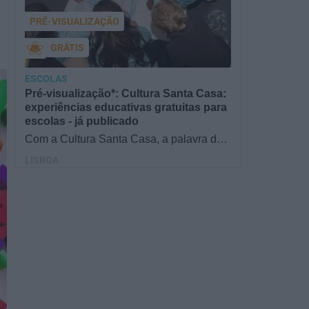
PRÉ-VISUALIZAÇÃO
GRÁTIS
ESCOLAS
Pré-visualização*: Cultura Santa Casa:
experiências educativas gratuitas para
escolas - já publicado
Com a Cultura Santa Casa, a palavra de
ordem é aprender de forma diversificada e
LISBOA
criativa, estimulando o…