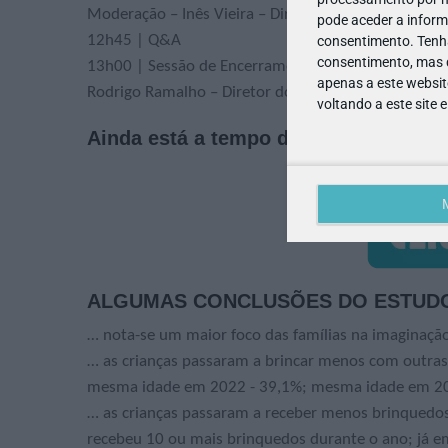
Moderação – Inês Vieira – Diretora de Comunicação 
pode aceder a inform
12h45 | Q&A
consentimento.
Tenh
consentimento, mas q
13h00 | Sessão de Encerramento
apenas a este websit
Rodrigo Ramalho – Diretor do Departamento de Educ
voltando a este site 
Ainda está a tempo de se inscrever!
ALGUMAS CONCLUSÕES DO ESTUDO: 
… nota-se um maior foco das famílias na imaginação
… as crianças passaram a brincar menos com outras 
mesma idade em 2022 - 39,1%; mesma idade em 201
… as crianças passaram a receber menos brinquedos
recebeu 10 ou mais brinquedos durante o ano; já e