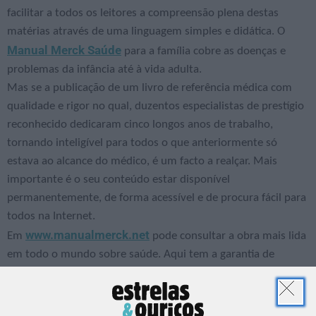
facilitar a todos os leitores a compreensão plena destas
matérias através de uma linguagem simples e didática. O
Manual Merck Saúde
para a família cobre as doenças e
problemas da infância até à vida adulta.
Mas se a publicação de um livro de referência médica com
qualidade e rigor no qual, duzentos especialistas de prestígio
reconhecido dedicaram cinco longos anos de trabalho,
tornando inteligível para todos o que anteriormente só
estava ao alcance do médico, é um facto a realçar. Mais
importante é o seu conteúdo estar disponível
permanentemente, de forma acessível e de procura fácil para
todos na Internet.
www.manualmerck.net
Em
pode consultar a obra mais lida
em todo o mundo sobre saúde. Aqui tem a garantia de
encontrar algumas informações que lhe permitem tirar
dúvidas, atuar em casos menos graves ou informar-se de
modo a facilitar o diálogo com o seu médico, promovendo