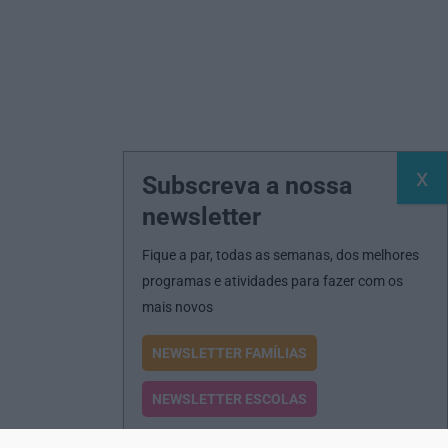
Subscreva a nossa
newsletter
Fique a par, todas as semanas, dos melhores
programas e atividades para fazer com os
mais novos
NEWSLETTER FAMÍLIAS
NEWSLETTER ESCOLAS