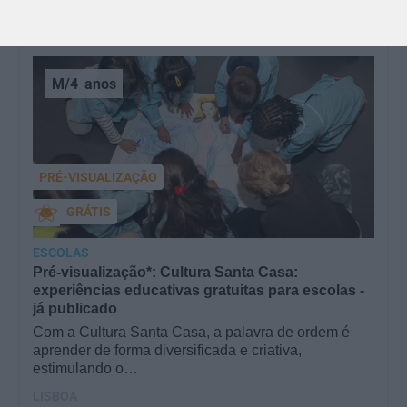
M/4
anos
PRÉ-VISUALIZAÇÃO
GRÁTIS
ESCOLAS
Pré-visualização*: Cultura Santa Casa:
experiências educativas gratuitas para escolas -
já publicado
Com a Cultura Santa Casa, a palavra de ordem é
aprender de forma diversificada e criativa,
estimulando o…
LISBOA