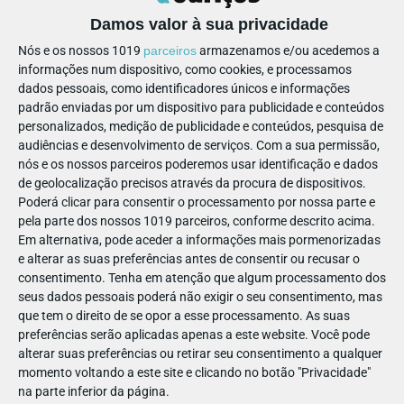
assim o cuidado e bem-estar da sua família.
Damos valor à sua privacidade
Nota: a Secção 23 é inteiramente dedicada a “Problemas de
Nós e os nossos 1019
parceiros
armazenamos e/ou acedemos a
Saúde na Infância”.
informações num dispositivo, como cookies, e processamos
dados pessoais, como identificadores únicos e informações
padrão enviadas por um dispositivo para publicidade e conteúdos
personalizados, medição de publicidade e conteúdos, pesquisa de
audiências e desenvolvimento de serviços.
Com a sua permissão,
PAIS
SAÚDE E SEGURANÇA
nós e os nossos parceiros poderemos usar identificação e dados
BIBLIOTECA MÉDICA ON-LINE
de geolocalização precisos através da procura de dispositivos.
Poderá clicar para consentir o processamento por nossa parte e
pela parte dos nossos 1019 parceiros, conforme descrito acima.
Em alternativa, pode aceder a informações mais pormenorizadas
e alterar as suas preferências antes de consentir ou recusar o
PARTILHAR ESTE ARTIGO
consentimento.
Tenha em atenção que algum processamento dos
seus dados pessoais poderá não exigir o seu consentimento, mas
que tem o direito de se opor a esse processamento. As suas
Também lhe pode interessar
preferências serão aplicadas apenas a este website. Você pode
alterar suas preferências ou retirar seu consentimento a qualquer
momento voltando a este site e clicando no botão "Privacidade"
na parte inferior da página.