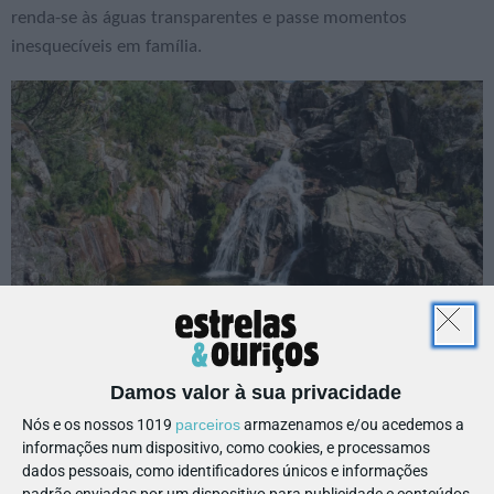
renda-se às águas transparentes e passe momentos
inesquecíveis em família.
Damos valor à sua privacidade
Do xisto nasceu uma cascata |
Nós e os nossos 1019
parceiros
armazenamos e/ou acedemos a
informações num dispositivo, como cookies, e processamos
Arganil
dados pessoais, como identificadores únicos e informações
padrão enviadas por um dispositivo para publicidade e conteúdos