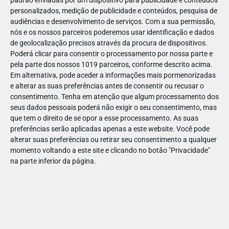
A paisagem protegida da Serra do Açor guarda a maravilhosa
personalizados, medição de publicidade e conteúdos, pesquisa de
Cascata Fraga da Pena. Ao longo de uma fraga de xisto, a
audiências e desenvolvimento de serviços.
Com a sua permissão,
cascata cai de forma contínua, dando origem a uma relaxante
nós e os nossos parceiros poderemos usar identificação e dados
piscina natural. Quer seja adepto de mergulhos ou prefira
de geolocalização precisos através da procura de dispositivos.
Poderá clicar para consentir o processamento por nossa parte e
apenas molhar os pés, eis uma cascata que satisfaz todos os
pela parte dos nossos 1019 parceiros, conforme descrito acima.
gostos. Encontre esta e outras cascatas na Serra do Açor,
Em alternativa, pode aceder a informações mais pormenorizadas
onde há pores do sol de aquecer o coração. E, se houver
e alterar as suas preferências antes de consentir ou recusar o
tempo, dê um saltinho a Piódão.
consentimento.
Tenha em atenção que algum processamento dos
seus dados pessoais poderá não exigir o seu consentimento, mas
Cascata e trilho 2 em 1 | Sintra
que tem o direito de se opor a esse processamento. As suas
preferências serão aplicadas apenas a este website. Você pode
Não vai ser difícil convencer as crianças a chegar à Cascata do
alterar suas preferências ou retirar seu consentimento a qualquer
momento voltando a este site e clicando no botão "Privacidade"
Mourão, bem perto da aldeia de Anços, em Sintra. O rio que
na parte inferior da página.
dá origem a esta cascata é o rio Mourão, mas se ouvir
"Lisandro" também não está incorreto, já que o rio Mourão é
um dos afluentes do rio Lisandro. Procure a placa que
assinala o percurso pedestre e mergulhe pela paisagem,
enquanto a família caminha cerca de 400 metros. Encontrará