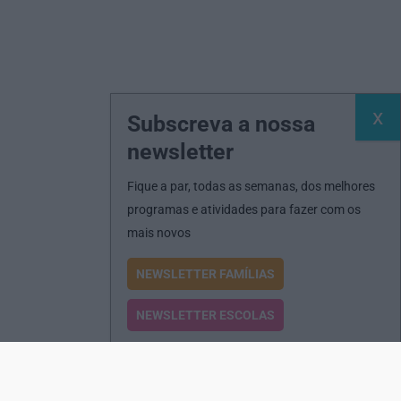
Subscreva a nossa
newsletter
Fique a par, todas as semanas, dos melhores
programas e atividades para fazer com os
mais novos
NEWSLETTER FAMÍLIAS
NEWSLETTER ESCOLAS