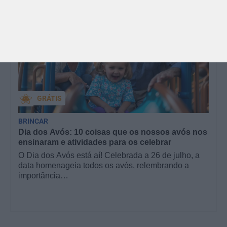
GRÁTIS
BRINCAR
Dia dos Avós: 10 coisas que os nossos avós nos
ensinaram e atividades para os celebrar
O Dia dos Avós está aí! Celebrada a 26 de julho, a
data homenageia todos os avós, relembrando a
importância…