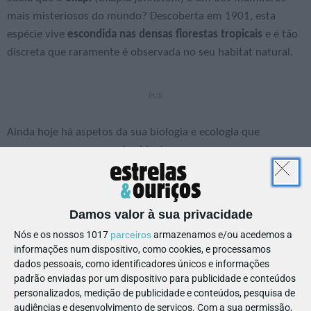
mais misteriosos do mundo? Descoberta em 1901, esta
espécie vive
escondida nas densas florestas tropicais
e é tão
discreta que raramente é observada no seu habitat natural.
Ainda hoje há aspetos da sua biologia e ecologia que
permanecem pouco conhecidos!
Algumas curiosidades!
O okapi habita as florestas equatoriais densas e
Damos valor à sua privacidade
húmidas da República Democrática do Congo
Nós e os nossos 1017
parceiros
armazenamos e/ou acedemos a
O seu pelo é extremamente suave e oleoso
informações num dispositivo, como cookies, e processamos
Este pelo permite-lhe ajuda a repelir a água e manter-
dados pessoais, como identificadores únicos e informações
padrão enviadas por um dispositivo para publicidade e conteúdos
se seco até em períodos de chuva intensa!
personalizados, medição de publicidade e conteúdos, pesquisa de
Durante muito tempo, acreditou-se que o okapi
audiências e desenvolvimento de serviços.
Com a sua permissão,