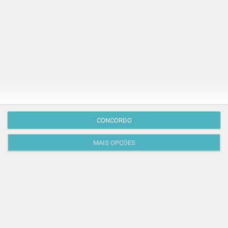
PROGRAMAS
O que fazer com as crianças este mês? – Agosto
2026
🍨 Se este verão prometeu que iam fazer mais do que
praia e gelados... este artigo é para si. Há um eclipse
CONCORDO
do…
TODO O PAÍS
MAIS OPÇÕES