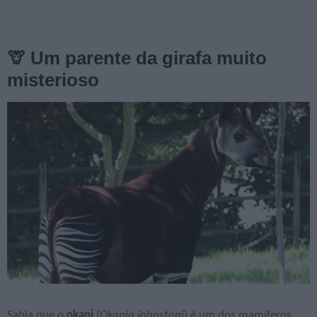
🦒 Um parente da girafa muito
misterioso
Sabia que o
okapi
(
Okapia johnstoni
) é um dos mamíferos