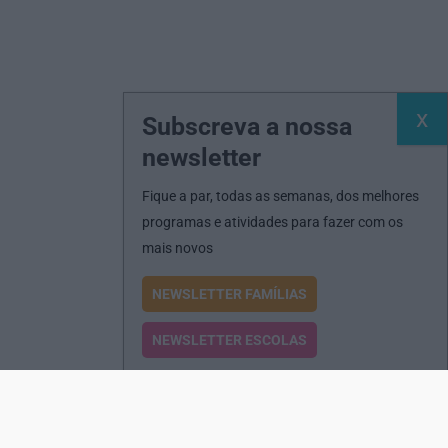
Subscreva a nossa
newsletter
Fique a par, todas as semanas, dos melhores
programas e atividades para fazer com os
mais novos
NEWSLETTER FAMÍLIAS
NEWSLETTER ESCOLAS