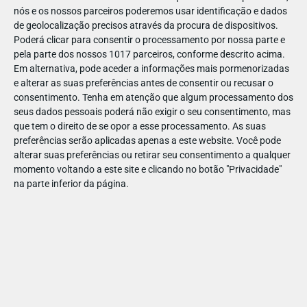
pertencia à família dos cavalos e das zebras
nós e os nossos parceiros poderemos usar identificação e dados
Estudos científicos vieram confirmar que o seu parente
de geolocalização precisos através da procura de dispositivos.
Poderá clicar para consentir o processamento por nossa parte e
mais próximo é a girafa
pela parte dos nossos 1017 parceiros, conforme descrito acima.
Têm parecenças como orelhas grandes e eretas, língua
Em alternativa, pode aceder a informações mais pormenorizadas
longa e preênsil e presença de pequenas estruturas
e alterar as suas preferências antes de consentir ou recusar o
ósseas na cabeça.
consentimento.
Tenha em atenção que algum processamento dos
seus dados pessoais poderá não exigir o seu consentimento, mas
Uma espécie em perigo
que tem o direito de se opor a esse processamento. As suas
preferências serão aplicadas apenas a este website. Você pode
O okapi está classificado como “
Em Perigo
” desde
2015
, de
alterar suas preferências ou retirar seu consentimento a qualquer
momento voltando a este site e clicando no botão "Privacidade"
acordo com a UICN. A principal ameaça é a
destruição do
na parte inferior da página.
habitat
, devido à exploração da madeira, a expansão agrícola
e os conflitos armados.
Para proteger o okapi, foram criadas
áreas protegidas
na
República Democrática do Congo, como a Reserva de Okapis e
o Parque Nacional de Maiko. E
projetos de conservação
no
terreno, para sensibilizar as comunidades locais para a
importância de proteger esta espécie e adotar práticas mais