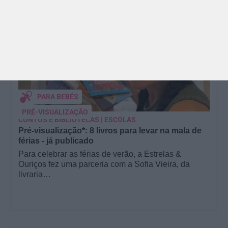
PARA BEBÉS
PRÉ-VISUALIZAÇÃO
CONTOS E BIBLIOTECAS | ESCOLAS
Pré-visualização*: 8 livros para levar na mala de
férias - já publicado
Para celebrar as férias de verão, a Estrelas &
Ouriços fez uma parceria com a Sofia Vieira, da
livraria…