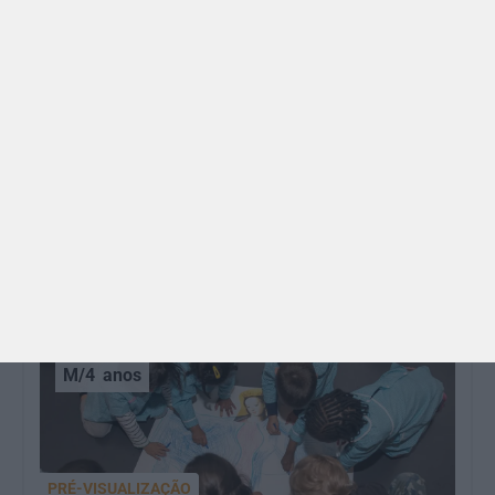
GRÁTIS
BRINCAR
Dia dos Avós: 10 coisas que os nossos avós nos
ensinaram e atividades para os celebrar
O Dia dos Avós está aí! Celebrada a 26 de julho, a
data homenageia todos os avós, relembrando a
importância…
M/4
anos
PRÉ-VISUALIZAÇÃO