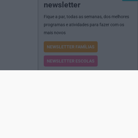
newsletter
Fique a par, todas as semanas, dos melhores
programas e atividades para fazer com os
mais novos
NEWSLETTER FAMÍLIAS
NEWSLETTER ESCOLAS
Passatempos
Produtos e Serviços